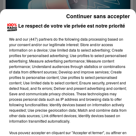
Continuer sans accepter
Le respect de votre vie privée est notre priorité
We and
our (447) partners
do the following data processing based on
your consent and/or our legitimate interest: Store and/or access
information on a device; Use limited data to select advertising; Create
profiles for personalised advertising; Use profiles to select personalised
advertising; Measure advertising performance; Measure content
performance; Understand audiences through statistics or combinations
of data from different sources; Develop and improve services; Create
profiles to personalise content; Use profiles to select personalised
content; Use limited data to select content; Ensure security, prevent and
detect fraud, and fix errors; Deliver and present advertising and content;
Lecture (2 min 59 sec)
Save and communicate privacy choices. These technologies may
process personal data such as IP address and browsing data to offer
following functionalities: Identify devices based on information actively
requested; Use precise geolocation data; Match and combine data from
other data sources; Link different devices; Identify devices based on
100%
information transmitted automatically.
100% Radio les infos du Tarn
Vous pouvez accepter en cliquant sur "Accepter et fermer", ou affiner en