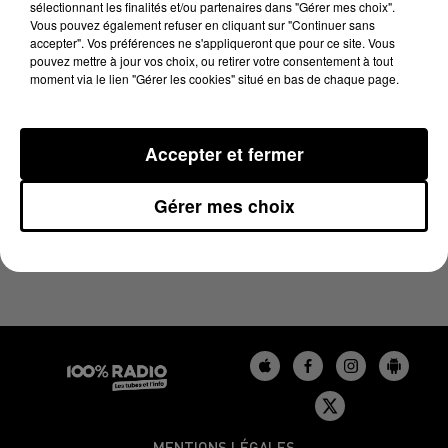
sélectionnant les finalités et/ou partenaires dans "Gérer mes choix".
12 juillet 2023 - 2 min 59 sec
Vous pouvez également refuser en cliquant sur "Continuer sans
LES INFOS DU TARN DU 12/07/2023 À 17H59
accepter". Vos préférences ne s'appliqueront que pour ce site. Vous
pouvez mettre à jour vos choix, ou retirer votre consentement à tout
moment via le lien "Gérer les cookies" situé en bas de chaque page.
Podcasts infos du Tarn
Accepter et fermer
Gérer mes choix
MENTIONS LÉGALES