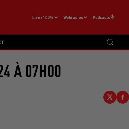
Live :
100%
Webradios
Podcasts
CT
24 À 07H00