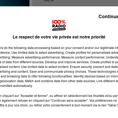
100% Radio les infos du Tarn
Continue
Le respect de votre vie privée est notre priorité
ers
do the following data processing based on your consent and/or our legitimate int
device; Use limited data to select advertising; Create profiles for personalised adver
vertising; Measure advertising performance; Measure content performance; Unders
ns of data from different sources; Develop and improve services; Create profiles to 
alised content; Use limited data to select content; Ensure security, prevent and detect
ertising and content; Save and communicate privacy choices. These technologies
and browsing data to offer following functionalities: Identify devices based on infor
eolocation data; Match and combine data from other data sources; Link different de
nsmitted automatically.
cliquant sur "Accepter et fermer", ou affiner en sélectionnant les finalités et/ou pa
 également refuser en cliquant sur "Continuer sans accepter". Vos préférences ne 
tre à jour vos choix, ou retirer votre consentement à tout moment via le lien "Gérer 