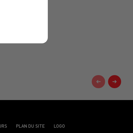
URS
PLAN DU SITE
LOGO