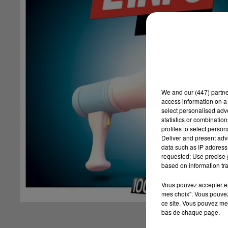
We and
our (447) partn
access information on a 
select personalised ad
statistics or combinatio
profiles to select person
Deliver and present adv
data such as IP address 
requested; Use precise g
based on information tra
Vous pouvez accepter en 
mes choix". Vous pouvez
ce site. Vous pouvez met
bas de chaque page.