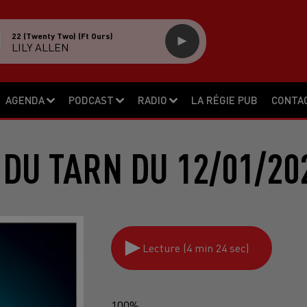
22 (twenty Two) (ft Ours)
LILY ALLEN
AGENDA
PODCAST
RADIO
LA RÉGIE PUB
CONTA
 DU TARN DU 12/01/20
Lecture (4 min 24 sec)
100%