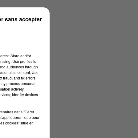
r sans accepter
erest: Store and/or
tising; Use profiles to
tand audiences through
personalise content; Use
 fraud, and fix errors;
 may process personal
mation actively
vices; Identify devices
rtenaires dans "Gérer
s'appliqueront que pour
les cookies" situé en