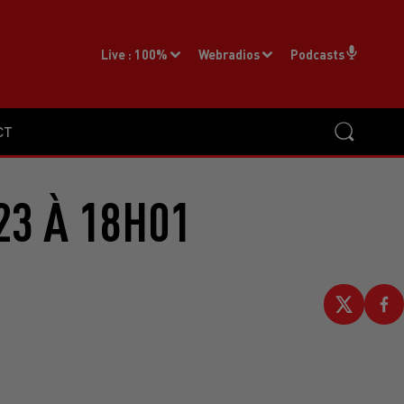
Live :
100%
Webradios
Podcasts
CT
23 À 18H01