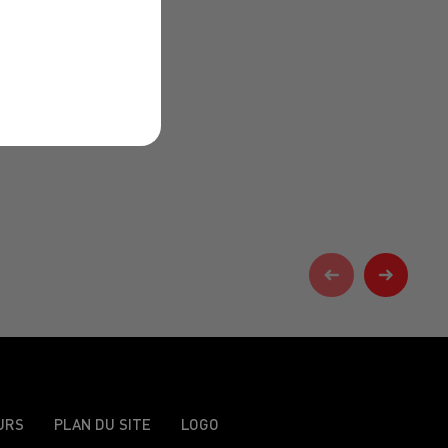
URS
PLAN DU SITE
LOGO