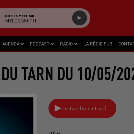
Nice To Meet You
MYLES SMITH
AGENDA
PODCAST
RADIO
LA RÉGIE PUB
CONTA
 DU TARN DU 10/05/20
Lecture (4 min 1 sec)
100%