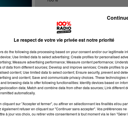
Les infos du tarn
Continue
Le respect de votre vie privée est notre priorité
ers
do the following data processing based on your consent and/or our legitimate int
device; Use limited data to select advertising; Create profiles for personalised adver
vertising; Measure advertising performance; Measure content performance; Unders
ns of data from different sources; Develop and improve services; Create profiles to 
alised content; Use limited data to select content; Ensure security, prevent and detect
ertising and content; Save and communicate privacy choices. These technologies
and browsing data to offer following functionalities: Identify devices based on infor
eolocation data; Match and combine data from other data sources; Link different de
nsmitted automatically.
cliquant sur "Accepter et fermer", ou affiner en sélectionnant les finalités et/ou pa
 également refuser en cliquant sur "Continuer sans accepter". Vos préférences ne 
tre à jour vos choix, ou retirer votre consentement à tout moment via le lien "Gérer 