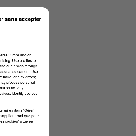
r sans accepter
erest: Store and/or
tising; Use profiles to
tand audiences through
personalise content; Use
 fraud, and fix errors;
 may process personal
mation actively
vices; Identify devices
rtenaires dans "Gérer
s'appliqueront que pour
les cookies" situé en