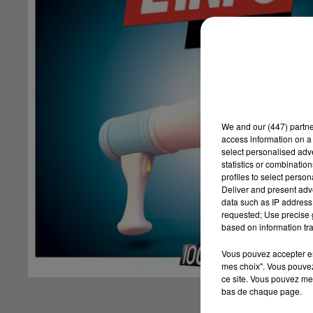
We and
our (447) partn
access information on a 
select personalised ad
statistics or combinatio
profiles to select person
Deliver and present adv
data such as IP address 
requested; Use precise g
based on information tra
Vous pouvez accepter en 
mes choix". Vous pouvez
ce site. Vous pouvez met
bas de chaque page.