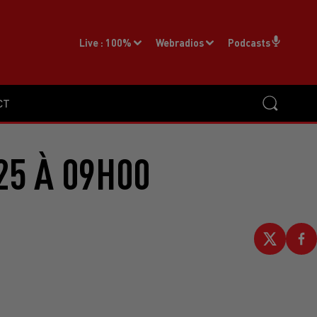
Live :
100%
Webradios
Podcasts
CT
25 À 09H00