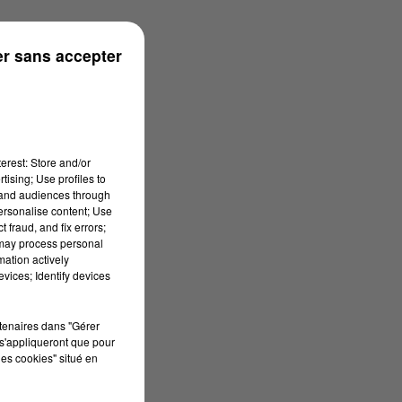
r sans accepter
erest: Store and/or
tising; Use profiles to
tand audiences through
personalise content; Use
 fraud, and fix errors;
 may process personal
mation actively
vices; Identify devices
rtenaires dans "Gérer
s'appliqueront que pour
les cookies" situé en