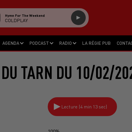
Hymn For The Weekend
COLDPLAY
AGENDA
PODCAST
RADIO
LA RÉGIE PUB
CONTA
 DU TARN DU 10/02/20
Lecture (4 min 13 sec)
100%