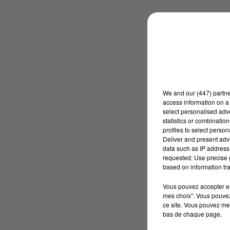
We and
our (447) partn
access information on a 
select personalised ad
statistics or combinatio
profiles to select person
Deliver and present adv
data such as IP address 
requested; Use precise g
based on information tra
Vous pouvez accepter en 
mes choix". Vous pouvez
ce site. Vous pouvez met
bas de chaque page.