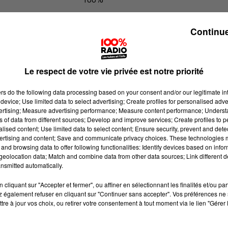
100% Radio les infos du Tarn
Continue
Le respect de votre vie privée est notre priorité
ers
do the following data processing based on your consent and/or our legitimate int
device; Use limited data to select advertising; Create profiles for personalised adver
vertising; Measure advertising performance; Measure content performance; Unders
ns of data from different sources; Develop and improve services; Create profiles to 
alised content; Use limited data to select content; Ensure security, prevent and detect
ertising and content; Save and communicate privacy choices. These technologies
and browsing data to offer following functionalities: Identify devices based on infor
eolocation data; Match and combine data from other data sources; Link different de
nsmitted automatically.
cliquant sur "Accepter et fermer", ou affiner en sélectionnant les finalités et/ou pa
 également refuser en cliquant sur "Continuer sans accepter". Vos préférences ne 
tre à jour vos choix, ou retirer votre consentement à tout moment via le lien "Gérer 