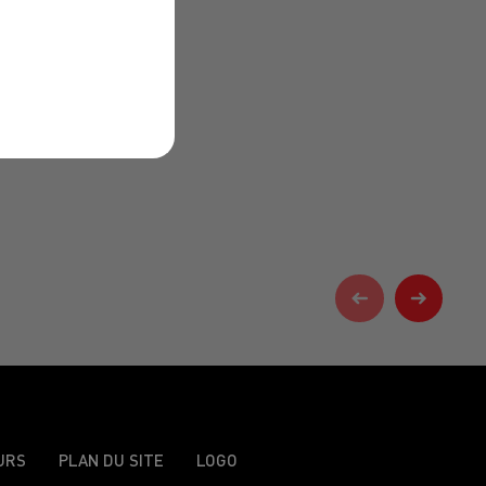
URS
PLAN DU SITE
LOGO