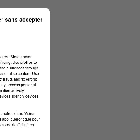
r sans accepter
erest: Store and/or
tising; Use profiles to
tand audiences through
personalise content; Use
 fraud, and fix errors;
 may process personal
mation actively
vices; Identify devices
rtenaires dans "Gérer
s'appliqueront que pour
les cookies" situé en