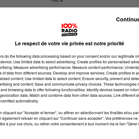
100% Radio les infos du Tarn
Continue
Le respect de votre vie privée est notre priorité
ers
do the following data processing based on your consent and/or our legitimate int
device; Use limited data to select advertising; Create profiles for personalised adver
vertising; Measure advertising performance; Measure content performance; Unders
ns of data from different sources; Develop and improve services; Create profiles to 
alised content; Use limited data to select content; Ensure security, prevent and detect
ertising and content; Save and communicate privacy choices. These technologies
and browsing data to offer following functionalities: Identify devices based on infor
eolocation data; Match and combine data from other data sources; Link different de
nsmitted automatically.
cliquant sur "Accepter et fermer", ou affiner en sélectionnant les finalités et/ou pa
 également refuser en cliquant sur "Continuer sans accepter". Vos préférences ne 
tre à jour vos choix, ou retirer votre consentement à tout moment via le lien "Gérer 