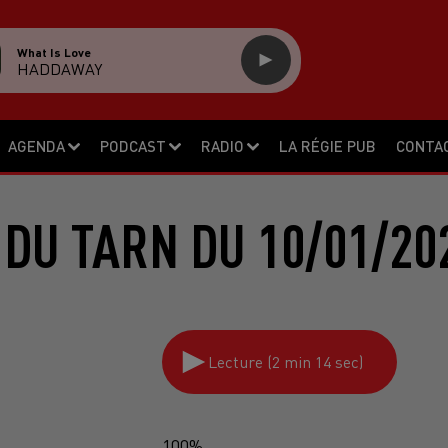
What Is Love
HADDAWAY
AGENDA
PODCAST
RADIO
LA RÉGIE PUB
CONTA
 DU TARN DU 10/01/20
Lecture (2 min 14 sec)
100%