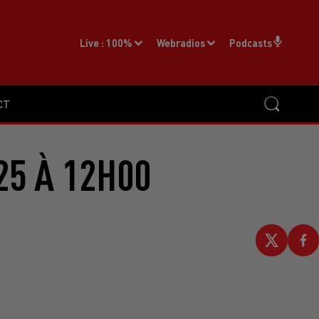
Live :
100%
Webradios
Podcasts
CT
25 À 12H00