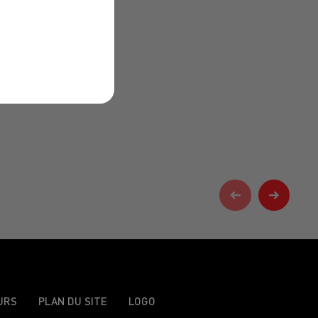
URS
PLAN DU SITE
LOGO