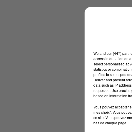
We and
our (447) partn
access information on a 
select personalised ad
statistics or combinatio
profiles to select person
Deliver and present adv
data such as IP address 
requested; Use precise g
based on information tra
Vous pouvez accepter en 
mes choix". Vous pouvez
ce site. Vous pouvez met
bas de chaque page.