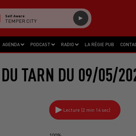
Self Aware
TEMPER CITY
AGENDA
PODCAST
RADIO
LA RÉGIE PUB
CONTA
 DU TARN DU 09/05/20
Lecture (2 min 14 sec)
100%