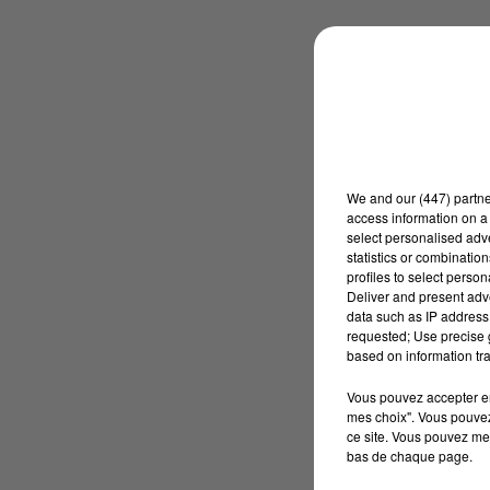
We and
our (447) partn
access information on a 
select personalised ad
statistics or combinatio
profiles to select person
Deliver and present adv
data such as IP address 
requested; Use precise g
based on information tra
Vous pouvez accepter en 
mes choix". Vous pouvez
ce site. Vous pouvez met
bas de chaque page.