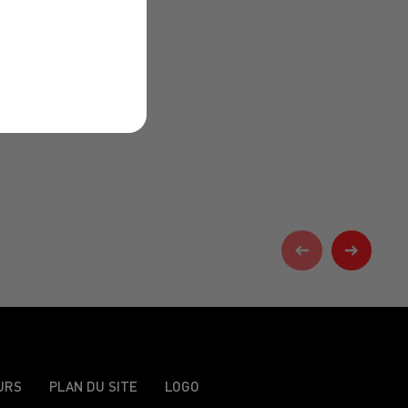
URS
PLAN DU SITE
LOGO