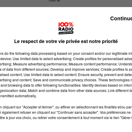
Les infos du Tarn du 09/05/2026 à 1
Continue
Le respect de votre vie privée est notre priorité
ers
do the following data processing based on your consent and/or our legitimate int
device; Use limited data to select advertising; Create profiles for personalised adver
vertising; Measure advertising performance; Measure content performance; Unders
ns of data from different sources; Develop and improve services; Create profiles to 
alised content; Use limited data to select content; Ensure security, prevent and detect
ertising and content; Save and communicate privacy choices. These technologies
and browsing data to offer following functionalities: Identify devices based on infor
eolocation data; Match and combine data from other data sources; Link different de
nsmitted automatically.
cliquant sur "Accepter et fermer", ou affiner en sélectionnant les finalités et/ou pa
 également refuser en cliquant sur "Continuer sans accepter". Vos préférences ne 
tre à jour vos choix, ou retirer votre consentement à tout moment via le lien "Gérer 