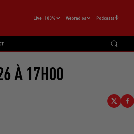
Live :
100%
Webradios
Podcasts
CT
26 À 17H00