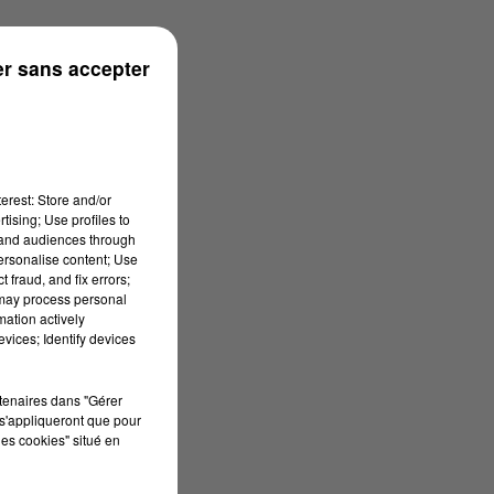
7h00
r sans accepter
erest: Store and/or
tising; Use profiles to
tand audiences through
personalise content; Use
 fraud, and fix errors;
 may process personal
mation actively
vices; Identify devices
rtenaires dans "Gérer
s'appliqueront que pour
les cookies" situé en