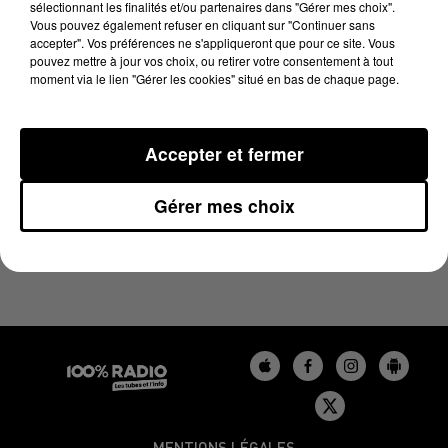
sélectionnant les finalités et/ou partenaires dans "Gérer mes choix".
9 mai 2025 - 4 min 24 sec
Vous pouvez également refuser en cliquant sur "Continuer sans
LES INFOS DU TARN DU 09/05/2025 À 07H29
accepter". Vos préférences ne s'appliqueront que pour ce site. Vous
pouvez mettre à jour vos choix, ou retirer votre consentement à tout
moment via le lien "Gérer les cookies" situé en bas de chaque page.
Podcasts infos du Tarn
Accepter et fermer
Gérer mes choix
MENTIONS LÉGALES