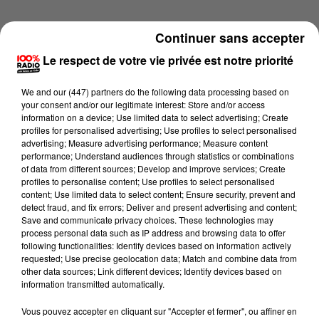
Continuer sans accepter
Le respect de votre vie privée est notre priorité
We and
our (447) partners
do the following data processing based on
your consent and/or our legitimate interest: Store and/or access
information on a device; Use limited data to select advertising; Create
profiles for personalised advertising; Use profiles to select personalised
advertising; Measure advertising performance; Measure content
performance; Understand audiences through statistics or combinations
of data from different sources; Develop and improve services; Create
profiles to personalise content; Use profiles to select personalised
content; Use limited data to select content; Ensure security, prevent and
detect fraud, and fix errors; Deliver and present advertising and content;
Lecture (4 min 24 sec)
Save and communicate privacy choices. These technologies may
process personal data such as IP address and browsing data to offer
following functionalities: Identify devices based on information actively
requested; Use precise geolocation data; Match and combine data from
other data sources; Link different devices; Identify devices based on
100%
information transmitted automatically.
100% Radio les infos du Tarn
Vous pouvez accepter en cliquant sur "Accepter et fermer", ou affiner en