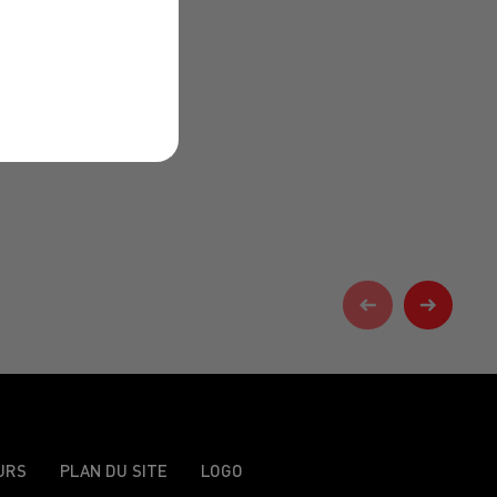
URS
PLAN DU SITE
LOGO