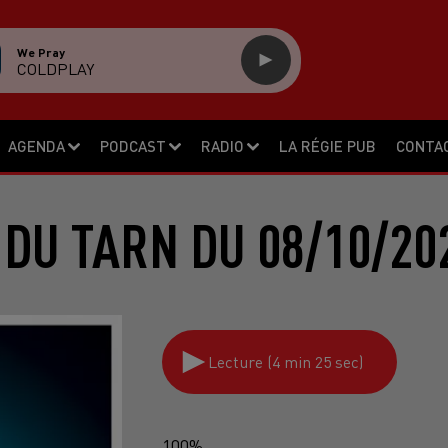
We Pray
COLDPLAY
AGENDA
PODCAST
RADIO
LA RÉGIE PUB
CONTA
 DU TARN DU 08/10/20
Lecture (4 min 25 sec)
100%