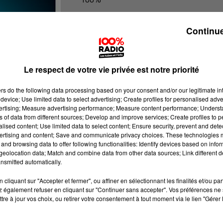
100% Radio les infos du Tarn
Continue
Le respect de votre vie privée est notre priorité
ers
do the following data processing based on your consent and/or our legitimate int
device; Use limited data to select advertising; Create profiles for personalised adver
vertising; Measure advertising performance; Measure content performance; Unders
ns of data from different sources; Develop and improve services; Create profiles to 
alised content; Use limited data to select content; Ensure security, prevent and detect
ertising and content; Save and communicate privacy choices. These technologies
and browsing data to offer following functionalities: Identify devices based on infor
eolocation data; Match and combine data from other data sources; Link different de
nsmitted automatically.
cliquant sur "Accepter et fermer", ou affiner en sélectionnant les finalités et/ou pa
 également refuser en cliquant sur "Continuer sans accepter". Vos préférences ne 
tre à jour vos choix, ou retirer votre consentement à tout moment via le lien "Gérer 