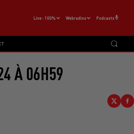
Live :
100%
Webradios
Podcasts
CT
24 À 06H59