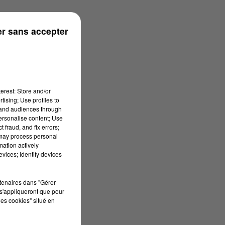
r sans accepter
erest: Store and/or
tising; Use profiles to
tand audiences through
personalise content; Use
 fraud, and fix errors;
 may process personal
mation actively
vices; Identify devices
rtenaires dans "Gérer
s'appliqueront que pour
les cookies" situé en