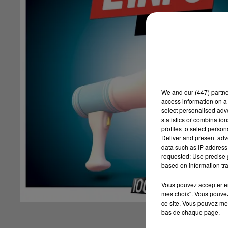
We and
our (447) partn
access information on a 
select personalised ad
statistics or combinatio
profiles to select person
Deliver and present adv
data such as IP address 
requested; Use precise g
based on information tra
Vous pouvez accepter en 
mes choix". Vous pouvez
ce site. Vous pouvez met
bas de chaque page.