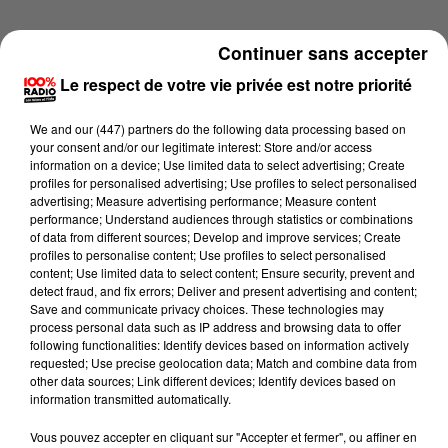
Continuer sans accepter
Le respect de votre vie privée est notre priorité
We and
our (447) partners
do the following data processing based on
your consent and/or our legitimate interest: Store and/or access
information on a device; Use limited data to select advertising; Create
profiles for personalised advertising; Use profiles to select personalised
advertising; Measure advertising performance; Measure content
performance; Understand audiences through statistics or combinations
of data from different sources; Develop and improve services; Create
profiles to personalise content; Use profiles to select personalised
content; Use limited data to select content; Ensure security, prevent and
detect fraud, and fix errors; Deliver and present advertising and content;
Lecture (4 min 11 sec)
Save and communicate privacy choices. These technologies may
process personal data such as IP address and browsing data to offer
following functionalities: Identify devices based on information actively
requested; Use precise geolocation data; Match and combine data from
other data sources; Link different devices; Identify devices based on
100%
information transmitted automatically.
Les infos du Tarn du 08/06/2026 à 08h00
Vous pouvez accepter en cliquant sur "Accepter et fermer", ou affiner en