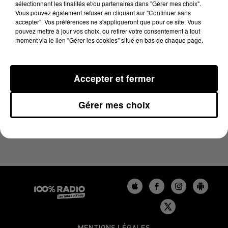
sélectionnant les finalités et/ou partenaires dans "Gérer mes choix".
8 juin 2026 - 4 min 11 sec
Vous pouvez également refuser en cliquant sur "Continuer sans
LES INFOS DU TARN DU 08/06/2026 À 08H00
accepter". Vos préférences ne s'appliqueront que pour ce site. Vous
pouvez mettre à jour vos choix, ou retirer votre consentement à tout
moment via le lien "Gérer les cookies" situé en bas de chaque page.
Podcasts infos du Tarn
Accepter et fermer
Gérer mes choix
MENTIONS LÉGALES