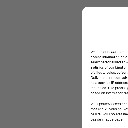
We and
our (447) partn
access information on a 
select personalised ad
statistics or combinatio
profiles to select person
Deliver and present adv
data such as IP address 
requested; Use precise g
based on information tra
Vous pouvez accepter en 
mes choix". Vous pouvez
ce site. Vous pouvez met
bas de chaque page.