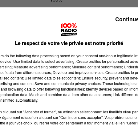
100% Radio les infos du Tarn
Continue
Le respect de votre vie privée est notre priorité
ers
do the following data processing based on your consent and/or our legitimate int
device; Use limited data to select advertising; Create profiles for personalised adver
vertising; Measure advertising performance; Measure content performance; Unders
ns of data from different sources; Develop and improve services; Create profiles to 
alised content; Use limited data to select content; Ensure security, prevent and detect
ertising and content; Save and communicate privacy choices. These technologies
and browsing data to offer following functionalities: Identify devices based on infor
eolocation data; Match and combine data from other data sources; Link different de
nsmitted automatically.
cliquant sur "Accepter et fermer", ou affiner en sélectionnant les finalités et/ou pa
 également refuser en cliquant sur "Continuer sans accepter". Vos préférences ne 
tre à jour vos choix, ou retirer votre consentement à tout moment via le lien "Gérer 