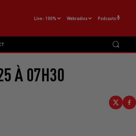
Live :
100%
Webradios
Podcasts
CT
25 À 07H30