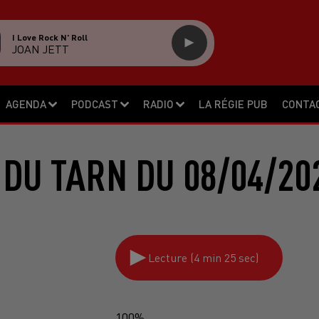
I Love Rock N' Roll
JOAN JETT
AGENDA
PODCAST
RADIO
LA RÉGIE PUB
CONTA
 DU TARN DU 08/04/20
Lecture (4 min 25 sec)
100%