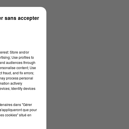
r sans accepter
erest: Store and/or
tising; Use profiles to
tand audiences through
personalise content; Use
 fraud, and fix errors;
 may process personal
mation actively
vices; Identify devices
rtenaires dans "Gérer
s'appliqueront que pour
les cookies" situé en