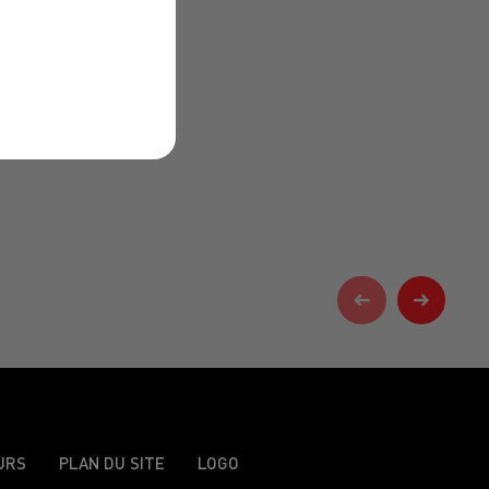
URS
PLAN DU SITE
LOGO