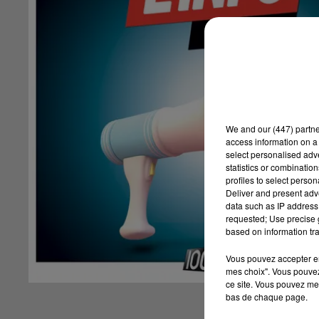
We and
our (447) partn
access information on a 
select personalised ad
statistics or combinatio
profiles to select person
Deliver and present adv
data such as IP address 
requested; Use precise g
based on information tra
Vous pouvez accepter en 
mes choix". Vous pouvez
ce site. Vous pouvez met
bas de chaque page.