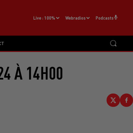
Live :
100%
Webradios
Podcasts
CT
24 À 14H00