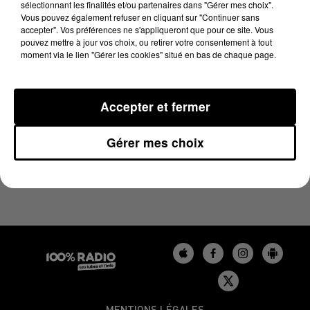
sélectionnant les finalités et/ou partenaires dans "Gérer mes choix".
7 juin 2024 - 4 min 25 sec
Vous pouvez également refuser en cliquant sur "Continuer sans
LES INFOS DU TARN DU 07/06/2024 À 06H59
accepter". Vos préférences ne s'appliqueront que pour ce site. Vous
pouvez mettre à jour vos choix, ou retirer votre consentement à tout
moment via le lien "Gérer les cookies" situé en bas de chaque page.
Podcasts infos du Tarn
Accepter et fermer
Gérer mes choix
MENTIONS LÉGALES