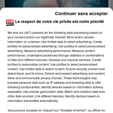
Continuer sans accepter
Le respect de votre vie privée est notre priorité
We and
our (447) partners
do the following data processing based on
your consent and/or our legitimate interest: Store and/or access
information on a device; Use limited data to select advertising; Create
profiles for personalised advertising; Use profiles to select personalised
advertising; Measure advertising performance; Measure content
performance; Understand audiences through statistics or combinations
of data from different sources; Develop and improve services; Create
profiles to personalise content; Use profiles to select personalised
content; Use limited data to select content; Ensure security, prevent and
detect fraud, and fix errors; Deliver and present advertising and content;
Lecture (4 min 25 sec)
Save and communicate privacy choices. These technologies may
process personal data such as IP address and browsing data to offer
following functionalities: Identify devices based on information actively
requested; Use precise geolocation data; Match and combine data from
other data sources; Link different devices; Identify devices based on
100%
information transmitted automatically.
100% Radio les infos du Tarn
Vous pouvez accepter en cliquant sur "Accepter et fermer", ou affiner en