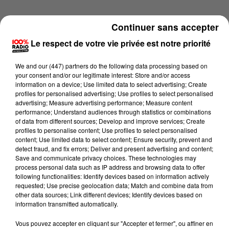
Continuer sans accepter
Le respect de votre vie privée est notre priorité
We and
our (447) partners
do the following data processing based on
your consent and/or our legitimate interest: Store and/or access
information on a device; Use limited data to select advertising; Create
profiles for personalised advertising; Use profiles to select personalised
advertising; Measure advertising performance; Measure content
performance; Understand audiences through statistics or combinations
of data from different sources; Develop and improve services; Create
profiles to personalise content; Use profiles to select personalised
content; Use limited data to select content; Ensure security, prevent and
detect fraud, and fix errors; Deliver and present advertising and content;
Lecture (4 min 19 sec)
Save and communicate privacy choices. These technologies may
process personal data such as IP address and browsing data to offer
following functionalities: Identify devices based on information actively
requested; Use precise geolocation data; Match and combine data from
other data sources; Link different devices; Identify devices based on
100%
information transmitted automatically.
100% Radio les infos du Tarn
Vous pouvez accepter en cliquant sur "Accepter et fermer", ou affiner en