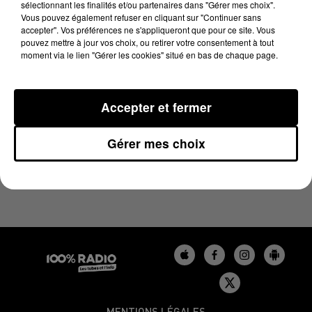
sélectionnant les finalités et/ou partenaires dans "Gérer mes choix".
7 mars 2025 - 4 min 19 sec
Vous pouvez également refuser en cliquant sur "Continuer sans
LES INFOS DU TARN DU 07/03/2025 À 07H30
accepter". Vos préférences ne s'appliqueront que pour ce site. Vous
pouvez mettre à jour vos choix, ou retirer votre consentement à tout
moment via le lien "Gérer les cookies" situé en bas de chaque page.
Podcasts infos du Tarn
Accepter et fermer
Gérer mes choix
MENTIONS LÉGALES