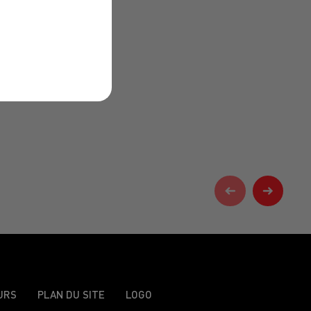
URS
PLAN DU SITE
LOGO