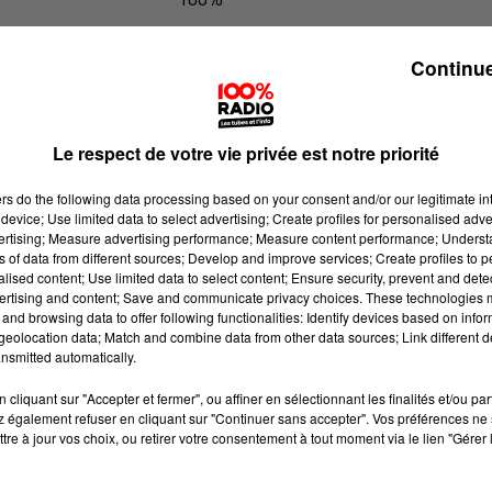
100% Radio les infos du Tarn
Continue
Le respect de votre vie privée est notre priorité
ers
do the following data processing based on your consent and/or our legitimate int
device; Use limited data to select advertising; Create profiles for personalised adver
vertising; Measure advertising performance; Measure content performance; Unders
ns of data from different sources; Develop and improve services; Create profiles to 
alised content; Use limited data to select content; Ensure security, prevent and detect
ertising and content; Save and communicate privacy choices. These technologies
and browsing data to offer following functionalities: Identify devices based on infor
eolocation data; Match and combine data from other data sources; Link different de
nsmitted automatically.
cliquant sur "Accepter et fermer", ou affiner en sélectionnant les finalités et/ou pa
 également refuser en cliquant sur "Continuer sans accepter". Vos préférences ne 
tre à jour vos choix, ou retirer votre consentement à tout moment via le lien "Gérer 