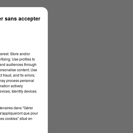
r sans accepter
erest: Store and/or
tising; Use profiles to
tand audiences through
personalise content; Use
 fraud, and fix errors;
 may process personal
mation actively
vices; Identify devices
rtenaires dans "Gérer
s'appliqueront que pour
les cookies" situé en