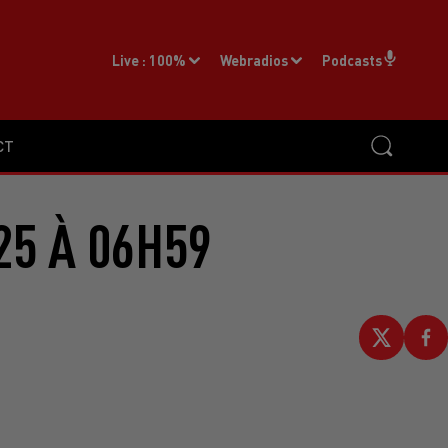
Live :
100%
Webradios
Podcasts
CT
25 À 06H59