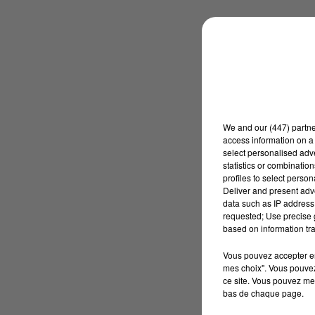
We and
our (447) partn
access information on a 
select personalised ad
statistics or combinatio
profiles to select person
Deliver and present adv
data such as IP address 
requested; Use precise g
based on information tra
Vous pouvez accepter en 
mes choix". Vous pouvez
ce site. Vous pouvez met
bas de chaque page.