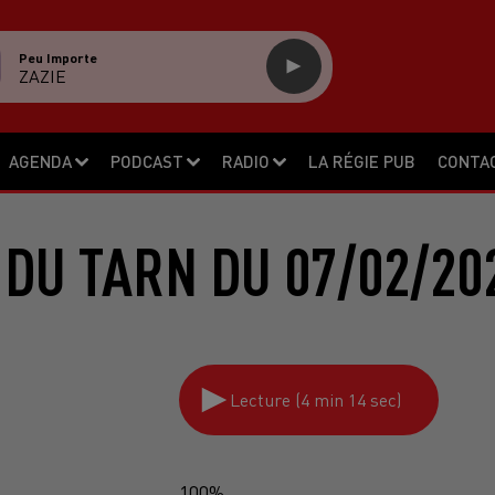
Peu Importe
ZAZIE
AGENDA
PODCAST
RADIO
LA RÉGIE PUB
CONTA
 DU TARN DU 07/02/20
Lecture (4 min 14 sec)
100%