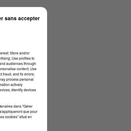
r sans accepter
erest: Store and/or
tising; Use profiles to
tand audiences through
personalise content; Use
 fraud, and fix errors;
 may process personal
mation actively
vices; Identify devices
rtenaires dans "Gérer
s'appliqueront que pour
les cookies" situé en