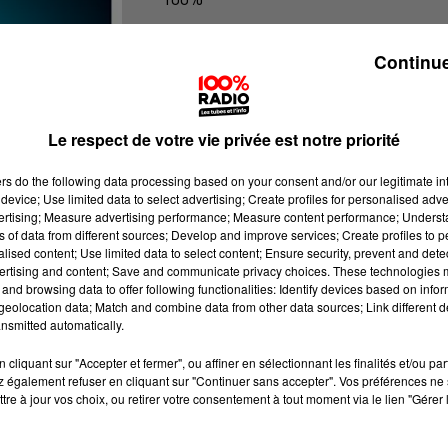
100% Radio les infos du Tarn
Continue
Le respect de votre vie privée est notre priorité
ers
do the following data processing based on your consent and/or our legitimate int
device; Use limited data to select advertising; Create profiles for personalised adver
vertising; Measure advertising performance; Measure content performance; Unders
ns of data from different sources; Develop and improve services; Create profiles to 
alised content; Use limited data to select content; Ensure security, prevent and detect
ertising and content; Save and communicate privacy choices. These technologies
and browsing data to offer following functionalities: Identify devices based on infor
eolocation data; Match and combine data from other data sources; Link different de
nsmitted automatically.
cliquant sur "Accepter et fermer", ou affiner en sélectionnant les finalités et/ou pa
 également refuser en cliquant sur "Continuer sans accepter". Vos préférences ne 
tre à jour vos choix, ou retirer votre consentement à tout moment via le lien "Gérer 