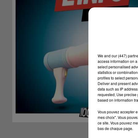
We and
our (447) partn
access information on a 
select personalised ad
statistics or combinatio
profiles to select person
Deliver and present adv
data such as IP address 
requested; Use precise g
based on information tra
Vous pouvez accepter en 
mes choix". Vous pouvez
ce site. Vous pouvez met
bas de chaque page.