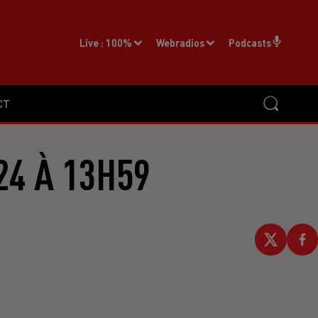
Live :
100%
Webradios
Podcasts
CT
24 À 13H59