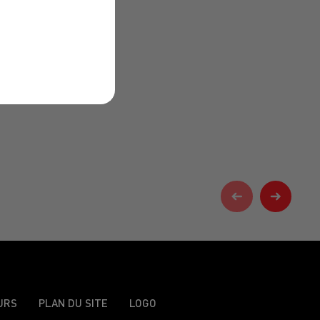
URS
PLAN DU SITE
LOGO