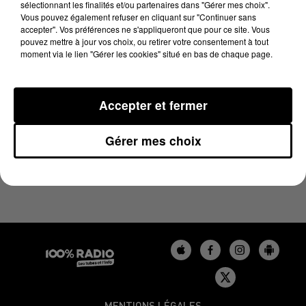
sélectionnant les finalités et/ou partenaires dans "Gérer mes choix".
6 juillet 2026 - 4 min 17 sec
Vous pouvez également refuser en cliquant sur "Continuer sans
LES INFOS DU TARN DU 06/07/2026 À 08H30
accepter". Vos préférences ne s'appliqueront que pour ce site. Vous
pouvez mettre à jour vos choix, ou retirer votre consentement à tout
moment via le lien "Gérer les cookies" situé en bas de chaque page.
Podcasts infos du Tarn
Accepter et fermer
Gérer mes choix
MENTIONS LÉGALES