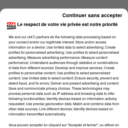
Continuer sans accepter
Le respect de votre vie privée est notre priorité
We and
our (447) partners
do the following data processing based on
your consent and/or our legitimate interest: Store and/or access
information on a device; Use limited data to select advertising; Create
profiles for personalised advertising; Use profiles to select personalised
advertising; Measure advertising performance; Measure content
performance; Understand audiences through statistics or combinations
of data from different sources; Develop and improve services; Create
profiles to personalise content; Use profiles to select personalised
content; Use limited data to select content; Ensure security, prevent and
detect fraud, and fix errors; Deliver and present advertising and content;
Lecture (4 min 17 sec)
Save and communicate privacy choices. These technologies may
process personal data such as IP address and browsing data to offer
following functionalities: Identify devices based on information actively
requested; Use precise geolocation data; Match and combine data from
other data sources; Link different devices; Identify devices based on
100%
information transmitted automatically.
Les infos du Tarn du 06/07/2026 à 08h30
Vous pouvez accepter en cliquant sur "Accepter et fermer", ou affiner en