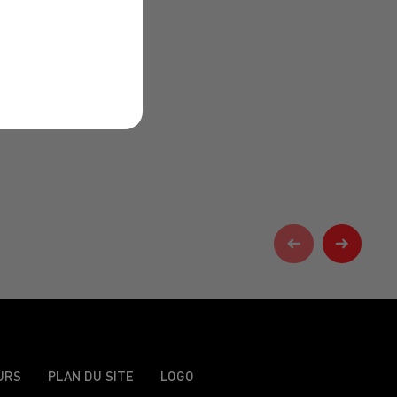
URS
PLAN DU SITE
LOGO