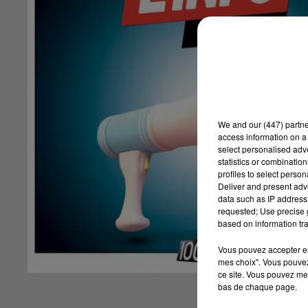
We and
our (447) partn
access information on a 
select personalised ad
statistics or combinatio
profiles to select person
Deliver and present adv
data such as IP address 
requested; Use precise g
based on information tra
Vous pouvez accepter en 
mes choix". Vous pouvez
ce site. Vous pouvez met
bas de chaque page.