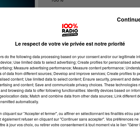
100% Radio les infos du Tarn
Continue
Le respect de votre vie privée est notre priorité
ers
do the following data processing based on your consent and/or our legitimate int
device; Use limited data to select advertising; Create profiles for personalised adver
vertising; Measure advertising performance; Measure content performance; Unders
ns of data from different sources; Develop and improve services; Create profiles to 
alised content; Use limited data to select content; Ensure security, prevent and detect
ertising and content; Save and communicate privacy choices. These technologies
and browsing data to offer following functionalities: Identify devices based on infor
eolocation data; Match and combine data from other data sources; Link different de
nsmitted automatically.
cliquant sur "Accepter et fermer", ou affiner en sélectionnant les finalités et/ou pa
 également refuser en cliquant sur "Continuer sans accepter". Vos préférences ne 
tre à jour vos choix, ou retirer votre consentement à tout moment via le lien "Gérer 