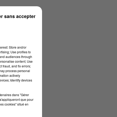
r sans accepter
erest: Store and/or
tising; Use profiles to
tand audiences through
personalise content; Use
 fraud, and fix errors;
 may process personal
mation actively
vices; Identify devices
rtenaires dans "Gérer
s'appliqueront que pour
les cookies" situé en