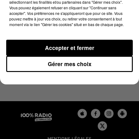
sélectionnant les finalités et/ou partenaires dans "Gérer mes choix".
5 juin 2024 - 2 min 30 sec
Vous pouvez également refuser en cliquant sur "Continuer sans
LES INFOS DU TARN DU 05/06/2024 À 14H59
accepter". Vos préférences ne s'appliqueront que pour ce site. Vous
pouvez mettre à jour vos choix, ou retirer votre consentement à tout
moment via le lien "Gérer les cookies" situé en bas de chaque page.
Podcasts infos du Tarn
Accepter et fermer
Gérer mes choix
MENTIONS LÉGALES