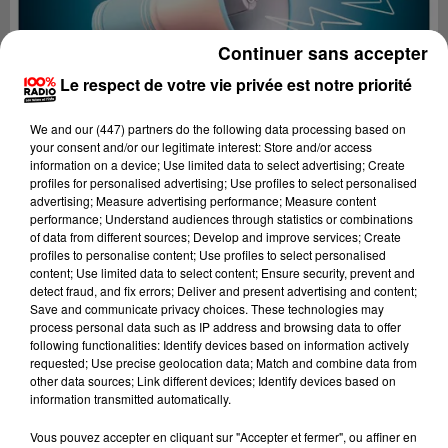
Continuer sans accepter
Le respect de votre vie privée est notre priorité
We and
our (447) partners
do the following data processing based on
your consent and/or our legitimate interest: Store and/or access
information on a device; Use limited data to select advertising; Create
profiles for personalised advertising; Use profiles to select personalised
advertising; Measure advertising performance; Measure content
performance; Understand audiences through statistics or combinations
of data from different sources; Develop and improve services; Create
profiles to personalise content; Use profiles to select personalised
content; Use limited data to select content; Ensure security, prevent and
detect fraud, and fix errors; Deliver and present advertising and content;
Lecture (2 min 30 sec)
Save and communicate privacy choices. These technologies may
process personal data such as IP address and browsing data to offer
following functionalities: Identify devices based on information actively
requested; Use precise geolocation data; Match and combine data from
other data sources; Link different devices; Identify devices based on
100%
information transmitted automatically.
100% Radio les infos du Tarn
Vous pouvez accepter en cliquant sur "Accepter et fermer", ou affiner en