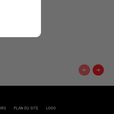
URS
PLAN DU SITE
LOGO