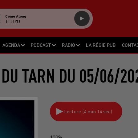
Come Along
TITIYO
AGENDA
PODCAST
RADIO
LA RÉGIE PUB
CONTA
 DU TARN DU 05/06/20
Lecture (4 min 14 sec)
100%