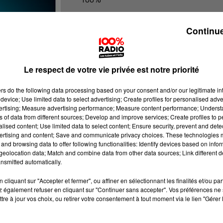
Les infos du tarn
Continue
Le respect de votre vie privée est notre priorité
ers
do the following data processing based on your consent and/or our legitimate int
device; Use limited data to select advertising; Create profiles for personalised adver
vertising; Measure advertising performance; Measure content performance; Unders
ns of data from different sources; Develop and improve services; Create profiles to 
alised content; Use limited data to select content; Ensure security, prevent and detect
ertising and content; Save and communicate privacy choices. These technologies
and browsing data to offer following functionalities: Identify devices based on infor
eolocation data; Match and combine data from other data sources; Link different de
nsmitted automatically.
cliquant sur "Accepter et fermer", ou affiner en sélectionnant les finalités et/ou pa
 également refuser en cliquant sur "Continuer sans accepter". Vos préférences ne 
tre à jour vos choix, ou retirer votre consentement à tout moment via le lien "Gérer 