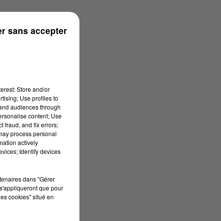
r sans accepter
erest: Store and/or
tising; Use profiles to
tand audiences through
personalise content; Use
 fraud, and fix errors;
 may process personal
mation actively
vices; Identify devices
rtenaires dans "Gérer
s'appliqueront que pour
les cookies" situé en