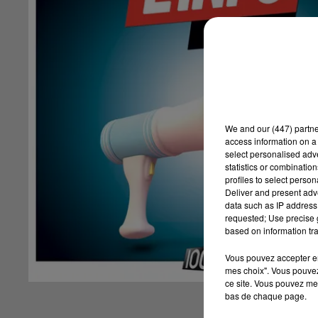
We and
our (447) partn
access information on a 
select personalised ad
statistics or combinatio
profiles to select person
Deliver and present adv
data such as IP address 
requested; Use precise g
based on information tra
Vous pouvez accepter en 
mes choix". Vous pouvez
ce site. Vous pouvez met
bas de chaque page.