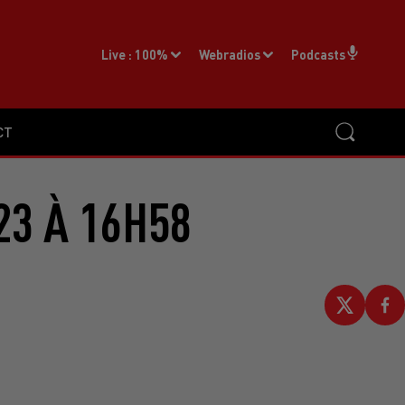
Live :
100%
Webradios
Podcasts
CT
23 À 16H58