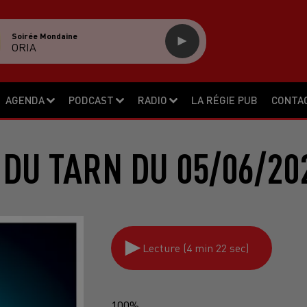
Soirée Mondaine
ORIA
AGENDA
PODCAST
RADIO
LA RÉGIE PUB
CONTA
 DU TARN DU 05/06/20
Lecture (4 min 22 sec)
100%