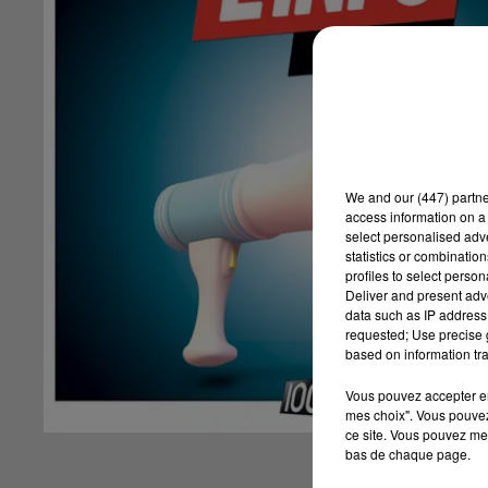
We and
our (447) partn
access information on a 
select personalised ad
statistics or combinatio
profiles to select person
Deliver and present adv
data such as IP address 
requested; Use precise g
based on information tra
Vous pouvez accepter en 
mes choix". Vous pouvez
ce site. Vous pouvez met
bas de chaque page.