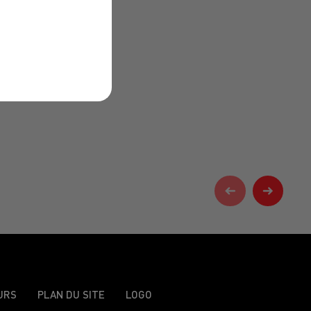
URS
PLAN DU SITE
LOGO