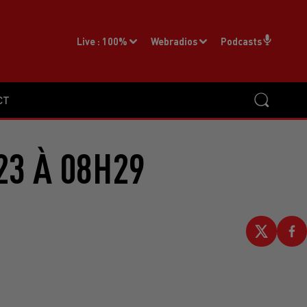
Live :
100%
Webradios
Podcasts
CT
23 À 08H29