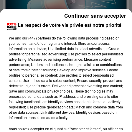
Continuer sans accepter
Le respect de votre vie privée est notre priorité
We and
our (447) partners
do the following data processing based on
your consent and/or our legitimate interest: Store and/or access
information on a device; Use limited data to select advertising; Create
profiles for personalised advertising; Use profiles to select personalised
advertising; Measure advertising performance; Measure content
performance; Understand audiences through statistics or combinations
of data from different sources; Develop and improve services; Create
profiles to personalise content; Use profiles to select personalised
content; Use limited data to select content; Ensure security, prevent and
detect fraud, and fix errors; Deliver and present advertising and content;
Lecture (3 min 21 sec)
Save and communicate privacy choices. These technologies may
process personal data such as IP address and browsing data to offer
following functionalities: Identify devices based on information actively
requested; Use precise geolocation data; Match and combine data from
other data sources; Link different devices; Identify devices based on
100%
information transmitted automatically.
100% Radio les infos du Tarn
Vous pouvez accepter en cliquant sur "Accepter et fermer", ou affiner en