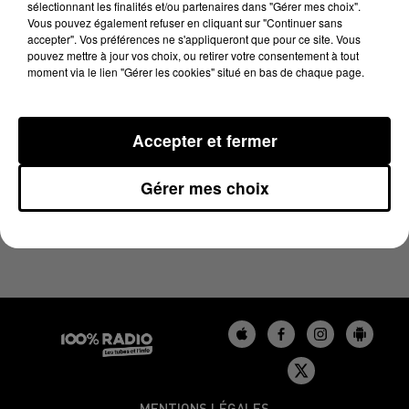
sélectionnant les finalités et/ou partenaires dans "Gérer mes choix".
4 décembre 2023 - 3 min 21 sec
Vous pouvez également refuser en cliquant sur "Continuer sans
LES INFOS DU TARN DU 04/12/2023 À 12H01
accepter". Vos préférences ne s'appliqueront que pour ce site. Vous
pouvez mettre à jour vos choix, ou retirer votre consentement à tout
moment via le lien "Gérer les cookies" situé en bas de chaque page.
Podcasts infos du Tarn
Accepter et fermer
Gérer mes choix
MENTIONS LÉGALES