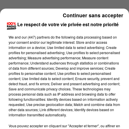
Continuer sans accepter
Le respect de votre vie privée est notre priorité
We and
our (447) partners
do the following data processing based on
your consent and/or our legitimate interest: Store and/or access
information on a device; Use limited data to select advertising; Create
profiles for personalised advertising; Use profiles to select personalised
advertising; Measure advertising performance; Measure content
performance; Understand audiences through statistics or combinations
of data from different sources; Develop and improve services; Create
profiles to personalise content; Use profiles to select personalised
content; Use limited data to select content; Ensure security, prevent and
detect fraud, and fix errors; Deliver and present advertising and content;
Lecture (4 min 40 sec)
Save and communicate privacy choices. These technologies may
process personal data such as IP address and browsing data to offer
following functionalities: Identify devices based on information actively
requested; Use precise geolocation data; Match and combine data from
other data sources; Link different devices; Identify devices based on
100%
information transmitted automatically.
100% Radio les infos du Tarn
Vous pouvez accepter en cliquant sur "Accepter et fermer", ou affiner en