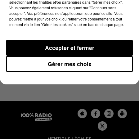
sélectionnant les finalités et/ou partenaires dans "Gérer mes choix".
4 février 2025 - 4 min 40 sec
Vous pouvez également refuser en cliquant sur "Continuer sans
LES INFOS DU TARN DU 04/02/2025 À 17H00
accepter". Vos préférences ne s'appliqueront que pour ce site. Vous
pouvez mettre à jour vos choix, ou retirer votre consentement à tout
moment via le lien "Gérer les cookies" situé en bas de chaque page.
Podcasts infos du Tarn
Accepter et fermer
Gérer mes choix
MENTIONS LÉGALES