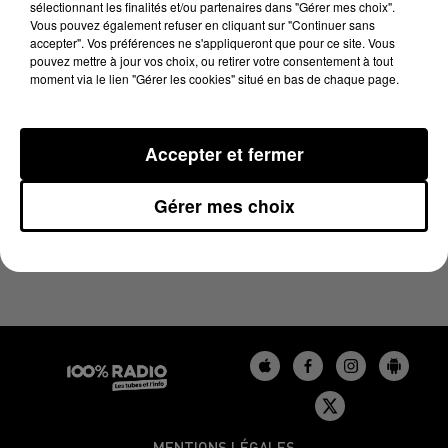
sélectionnant les finalités et/ou partenaires dans "Gérer mes choix".
4 février 2025 - 2 min 14 sec
Vous pouvez également refuser en cliquant sur "Continuer sans
LES INFOS DU TARN DU 04/02/2025 À 11H00
accepter". Vos préférences ne s'appliqueront que pour ce site. Vous
pouvez mettre à jour vos choix, ou retirer votre consentement à tout
moment via le lien "Gérer les cookies" situé en bas de chaque page.
Podcasts infos du Tarn
Accepter et fermer
Gérer mes choix
MENTIONS LÉGALES