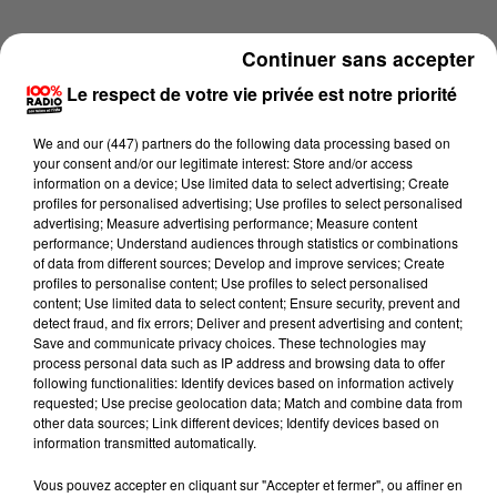
Continuer sans accepter
Le respect de votre vie privée est notre priorité
We and
our (447) partners
do the following data processing based on
your consent and/or our legitimate interest: Store and/or access
information on a device; Use limited data to select advertising; Create
profiles for personalised advertising; Use profiles to select personalised
advertising; Measure advertising performance; Measure content
performance; Understand audiences through statistics or combinations
of data from different sources; Develop and improve services; Create
profiles to personalise content; Use profiles to select personalised
content; Use limited data to select content; Ensure security, prevent and
detect fraud, and fix errors; Deliver and present advertising and content;
Lecture (2 min 14 sec)
Save and communicate privacy choices. These technologies may
process personal data such as IP address and browsing data to offer
following functionalities: Identify devices based on information actively
requested; Use precise geolocation data; Match and combine data from
other data sources; Link different devices; Identify devices based on
100%
information transmitted automatically.
100% Radio les infos du Tarn
Vous pouvez accepter en cliquant sur "Accepter et fermer", ou affiner en