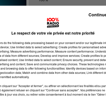
100% Radio les infos du Tarn
Continue
Le respect de votre vie privée est notre priorité
ers
do the following data processing based on your consent and/or our legitimate int
device; Use limited data to select advertising; Create profiles for personalised adver
vertising; Measure advertising performance; Measure content performance; Unders
ns of data from different sources; Develop and improve services; Create profiles to 
alised content; Use limited data to select content; Ensure security, prevent and detect
ertising and content; Save and communicate privacy choices. These technologies
and browsing data to offer following functionalities: Identify devices based on infor
eolocation data; Match and combine data from other data sources; Link different de
nsmitted automatically.
cliquant sur "Accepter et fermer", ou affiner en sélectionnant les finalités et/ou pa
 également refuser en cliquant sur "Continuer sans accepter". Vos préférences ne 
tre à jour vos choix, ou retirer votre consentement à tout moment via le lien "Gérer 