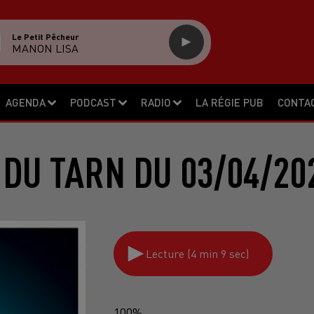
Le Petit Pêcheur
MANON LISA
AGENDA
PODCAST
RADIO
LA RÉGIE PUB
CONTA
 DU TARN DU 03/04/20
Lecture (4 min 9 sec)
100%