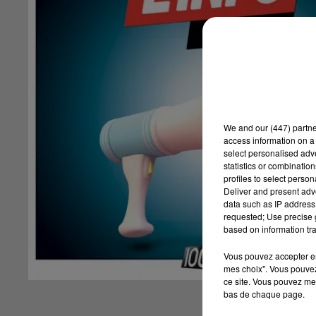
We and
our (447) partn
access information on a 
select personalised ad
statistics or combinatio
profiles to select person
Deliver and present adv
data such as IP address 
requested; Use precise g
based on information tra
Vous pouvez accepter en 
mes choix". Vous pouvez
ce site. Vous pouvez met
bas de chaque page.