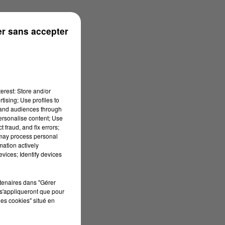
r sans accepter
erest: Store and/or
tising; Use profiles to
tand audiences through
personalise content; Use
 fraud, and fix errors;
 may process personal
mation actively
vices; Identify devices
rtenaires dans "Gérer
s'appliqueront que pour
les cookies" situé en