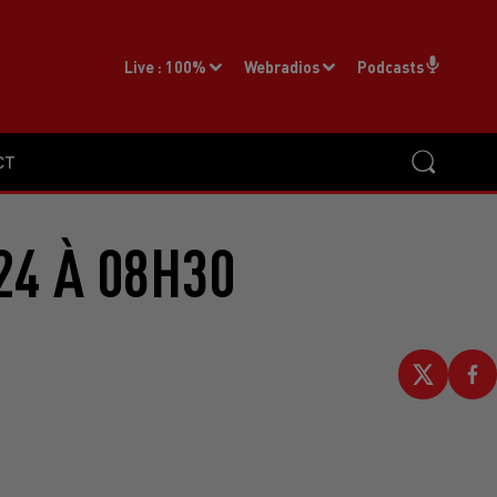
Live :
100%
Webradios
Podcasts
CT
24 À 08H30