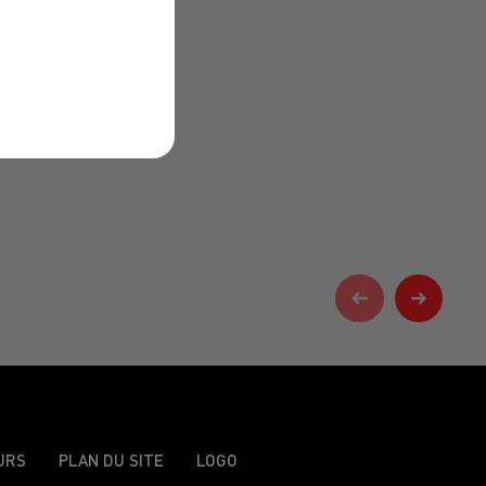
URS
PLAN DU SITE
LOGO