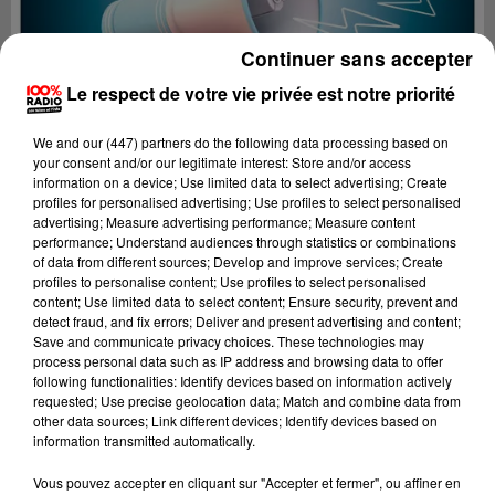
Continuer sans accepter
Le respect de votre vie privée est notre priorité
We and
our (447) partners
do the following data processing based on
your consent and/or our legitimate interest: Store and/or access
information on a device; Use limited data to select advertising; Create
profiles for personalised advertising; Use profiles to select personalised
advertising; Measure advertising performance; Measure content
performance; Understand audiences through statistics or combinations
of data from different sources; Develop and improve services; Create
profiles to personalise content; Use profiles to select personalised
content; Use limited data to select content; Ensure security, prevent and
detect fraud, and fix errors; Deliver and present advertising and content;
Lecture (2 min 22 sec)
Save and communicate privacy choices. These technologies may
process personal data such as IP address and browsing data to offer
following functionalities: Identify devices based on information actively
requested; Use precise geolocation data; Match and combine data from
other data sources; Link different devices; Identify devices based on
100%
information transmitted automatically.
100% Radio les infos du Tarn
Vous pouvez accepter en cliquant sur "Accepter et fermer", ou affiner en