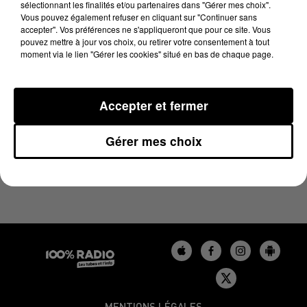
sélectionnant les finalités et/ou partenaires dans "Gérer mes choix".
3 janvier 2025 - 2 min 22 sec
Vous pouvez également refuser en cliquant sur "Continuer sans
LES INFOS DU TARN DU 03/01/2025 À 12H00
accepter". Vos préférences ne s'appliqueront que pour ce site. Vous
pouvez mettre à jour vos choix, ou retirer votre consentement à tout
moment via le lien "Gérer les cookies" situé en bas de chaque page.
Podcasts infos du Tarn
Accepter et fermer
Gérer mes choix
MENTIONS LÉGALES