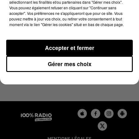
sélectionnant les finalités et/ou partenaires dans "Gérer mes choix".
1er juin 2026 - 4 min 11 sec
Vous pouvez également refuser en cliquant sur "Continuer sans
LES INFOS DU TARN DU 01/06/2026 À 08H00
accepter". Vos préférences ne s'appliqueront que pour ce site. Vous
pouvez mettre à jour vos choix, ou retirer votre consentement à tout
moment via le lien "Gérer les cookies" situé en bas de chaque page.
Podcasts infos du Tarn
Accepter et fermer
Gérer mes choix
MENTIONS LÉGALES