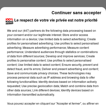
Continuer sans accepter
Le respect de votre vie privée est notre priorité
We and
our (447) partners
do the following data processing based on
your consent and/or our legitimate interest: Store and/or access
information on a device; Use limited data to select advertising; Create
profiles for personalised advertising; Use profiles to select personalised
advertising; Measure advertising performance; Measure content
performance; Understand audiences through statistics or combinations
of data from different sources; Develop and improve services; Create
profiles to personalise content; Use profiles to select personalised
content; Use limited data to select content; Ensure security, prevent and
detect fraud, and fix errors; Deliver and present advertising and content;
Lecture (4 min 11 sec)
Save and communicate privacy choices. These technologies may
process personal data such as IP address and browsing data to offer
following functionalities: Identify devices based on information actively
requested; Use precise geolocation data; Match and combine data from
other data sources; Link different devices; Identify devices based on
100%
information transmitted automatically.
Les infos du Tarn du 01/06/2026 à 08h00
Vous pouvez accepter en cliquant sur "Accepter et fermer", ou affiner en