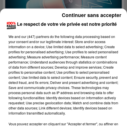
Continuer sans accepter
Le respect de votre vie privée est notre priorité
We and
our (447) partners
do the following data processing based on
your consent and/or our legitimate interest: Store and/or access
information on a device; Use limited data to select advertising; Create
profiles for personalised advertising; Use profiles to select personalised
advertising; Measure advertising performance; Measure content
performance; Understand audiences through statistics or combinations
of data from different sources; Develop and improve services; Create
profiles to personalise content; Use profiles to select personalised
content; Use limited data to select content; Ensure security, prevent and
detect fraud, and fix errors; Deliver and present advertising and content;
Lecture (2 min 23 sec)
Save and communicate privacy choices. These technologies may
process personal data such as IP address and browsing data to offer
following functionalities: Identify devices based on information actively
requested; Use precise geolocation data; Match and combine data from
other data sources; Link different devices; Identify devices based on
100%
information transmitted automatically.
100% Radio les infos du Tarn
Vous pouvez accepter en cliquant sur "Accepter et fermer", ou affiner en