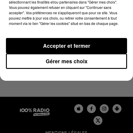
sélectionnant les finalités et/ou partenaires dans "Gérer mes choix".
1er avril 2024 - 2 min 23 sec
Vous pouvez également refuser en cliquant sur "Continuer sans
LES INFOS DU TARN DU 01/04/2024 À 13H59
accepter". Vos préférences ne s'appliqueront que pour ce site. Vous
pouvez mettre à jour vos choix, ou retirer votre consentement à tout
moment via le lien "Gérer les cookies" situé en bas de chaque page.
Podcasts infos du Tarn
Accepter et fermer
Gérer mes choix
MENTIONS LÉGALES