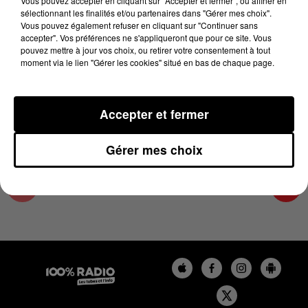
Vous pouvez accepter en cliquant sur "Accepter et fermer", ou affiner en
30 juin 2025 - 4 min 16 sec
sélectionnant les finalités et/ou partenaires dans "Gérer mes choix".
Vous pouvez également refuser en cliquant sur "Continuer sans
LES INFOS DU PAYS CATALAN DU 30/06/2025
accepter". Vos préférences ne s'appliqueront que pour ce site. Vous
À 08H30
pouvez mettre à jour vos choix, ou retirer votre consentement à tout
moment via le lien "Gérer les cookies" situé en bas de chaque page.
Podcasts infos du Pays Catalan
Accepter et fermer
Gérer mes choix