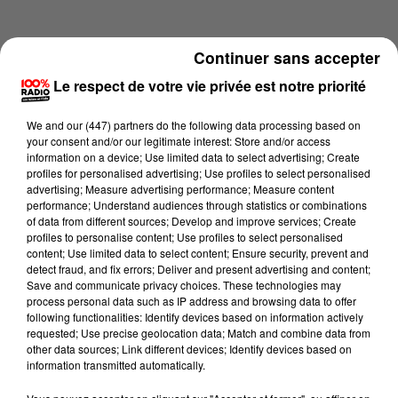
Continuer sans accepter
Le respect de votre vie privée est notre priorité
We and
our (447) partners
do the following data processing based on
your consent and/or our legitimate interest: Store and/or access
information on a device; Use limited data to select advertising; Create
profiles for personalised advertising; Use profiles to select personalised
advertising; Measure advertising performance; Measure content
performance; Understand audiences through statistics or combinations
of data from different sources; Develop and improve services; Create
profiles to personalise content; Use profiles to select personalised
content; Use limited data to select content; Ensure security, prevent and
Lecture (4 min 16 sec)
detect fraud, and fix errors; Deliver and present advertising and content;
Save and communicate privacy choices. These technologies may
process personal data such as IP address and browsing data to offer
following functionalities: Identify devices based on information actively
requested; Use precise geolocation data; Match and combine data from
100%
other data sources; Link different devices; Identify devices based on
information transmitted automatically.
100% Radio les infos du Pays Catalan