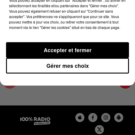
Vous pouvez accepter en cliquant sur "Accepter et fermer", ou affiner en
30 mai 2025 - 4 min 23 sec
sélectionnant les finalités et/ou partenaires dans "Gérer mes choix".
Vous pouvez également refuser en cliquant sur "Continuer sans
LES INFOS DU PAYS CATALAN DU 30/05/2025
accepter". Vos préférences ne s'appliqueront que pour ce site. Vous
À 08H29
pouvez mettre à jour vos choix, ou retirer votre consentement à tout
moment via le lien "Gérer les cookies" situé en bas de chaque page.
Podcasts infos du Pays Catalan
Accepter et fermer
Gérer mes choix