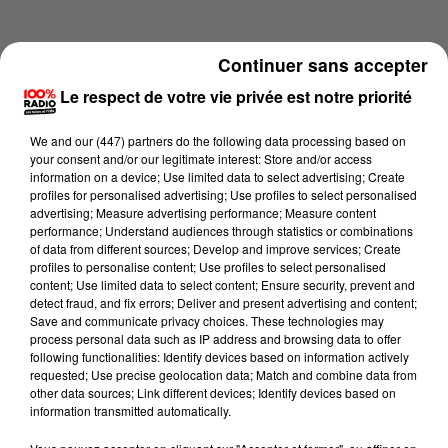
Continuer sans accepter
Le respect de votre vie privée est notre priorité
We and
our (447) partners
do the following data processing based on
your consent and/or our legitimate interest: Store and/or access
information on a device; Use limited data to select advertising; Create
profiles for personalised advertising; Use profiles to select personalised
advertising; Measure advertising performance; Measure content
performance; Understand audiences through statistics or combinations
of data from different sources; Develop and improve services; Create
profiles to personalise content; Use profiles to select personalised
content; Use limited data to select content; Ensure security, prevent and
Lecture (4 min 23 sec)
detect fraud, and fix errors; Deliver and present advertising and content;
Save and communicate privacy choices. These technologies may
process personal data such as IP address and browsing data to offer
following functionalities: Identify devices based on information actively
requested; Use precise geolocation data; Match and combine data from
100%
other data sources; Link different devices; Identify devices based on
information transmitted automatically.
100% Radio les infos du Pays Catalan