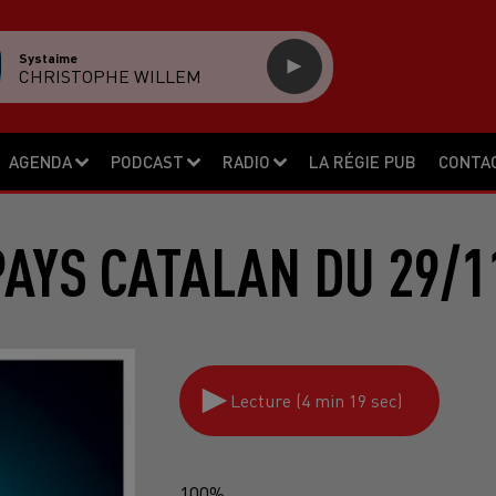
Systaime
CHRISTOPHE WILLEM
AGENDA
PODCAST
RADIO
LA RÉGIE PUB
CONTA
PAYS CATALAN DU 29/1
Lecture (4 min 19 sec)
100%