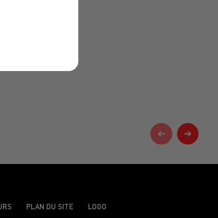
URS
PLAN DU SITE
LOGO