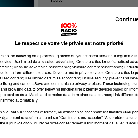
100% Radio les infos du Pays Catala
Continue
Le respect de votre vie privée est notre priorité
ers
do the following data processing based on your consent and/or our legitimate int
device; Use limited data to select advertising; Create profiles for personalised adver
vertising; Measure advertising performance; Measure content performance; Unders
ns of data from different sources; Develop and improve services; Create profiles to 
alised content; Use limited data to select content; Ensure security, prevent and detect
ertising and content; Save and communicate privacy choices. These technologies
and browsing data to offer following functionalities: Identify devices based on infor
eolocation data; Match and combine data from other data sources; Link different de
nsmitted automatically.
cliquant sur "Accepter et fermer", ou affiner en sélectionnant les finalités et/ou pa
 également refuser en cliquant sur "Continuer sans accepter". Vos préférences ne 
tre à jour vos choix, ou retirer votre consentement à tout moment via le lien "Gérer 