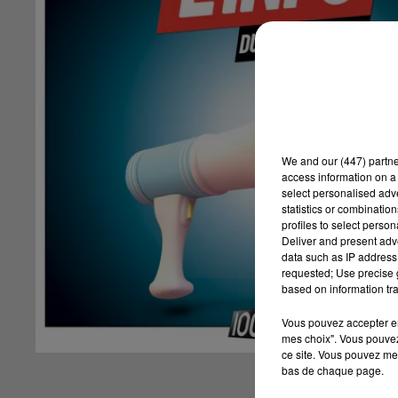
We and
our (447) partn
access information on a 
select personalised ad
statistics or combinatio
profiles to select person
Deliver and present adv
data such as IP address 
requested; Use precise g
based on information tra
Vous pouvez accepter en 
mes choix". Vous pouvez
ce site. Vous pouvez met
bas de chaque page.