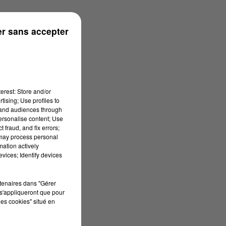
n
r sans accepter
erest: Store and/or
tising; Use profiles to
tand audiences through
personalise content; Use
 fraud, and fix errors;
 may process personal
mation actively
vices; Identify devices
rtenaires dans "Gérer
s'appliqueront que pour
les cookies" situé en