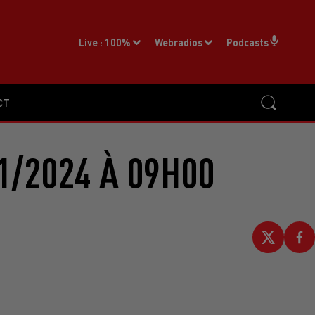
Live :
100%
Webradios
Podcasts
CT
1/2024 À 09H00