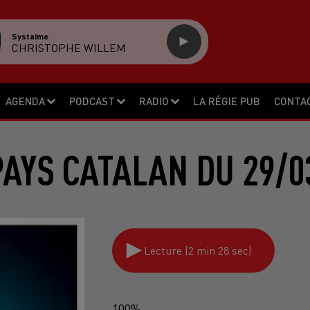
Systaime
CHRISTOPHE WILLEM
AGENDA
PODCAST
RADIO
LA RÉGIE PUB
CONTA
PAYS CATALAN DU 29/0
Lecture (2 min 28 sec)
100%