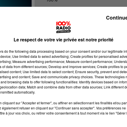
100% Radio les infos du Pays Catala
Continue
Le respect de votre vie privée est notre priorité
ers
do the following data processing based on your consent and/or our legitimate int
device; Use limited data to select advertising; Create profiles for personalised adver
vertising; Measure advertising performance; Measure content performance; Unders
ns of data from different sources; Develop and improve services; Create profiles to 
alised content; Use limited data to select content; Ensure security, prevent and detect
ertising and content; Save and communicate privacy choices. These technologies
and browsing data to offer following functionalities: Identify devices based on infor
eolocation data; Match and combine data from other data sources; Link different de
nsmitted automatically.
cliquant sur "Accepter et fermer", ou affiner en sélectionnant les finalités et/ou pa
 également refuser en cliquant sur "Continuer sans accepter". Vos préférences ne 
tre à jour vos choix, ou retirer votre consentement à tout moment via le lien "Gérer 