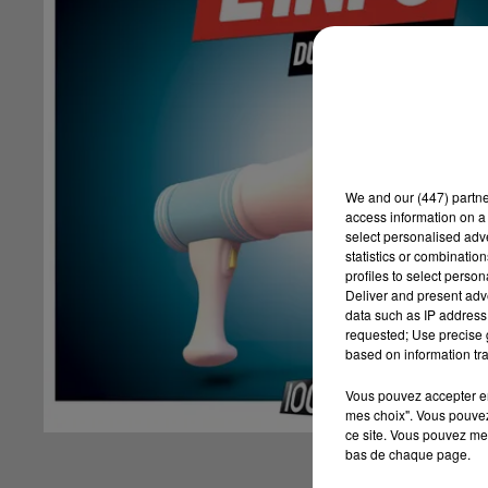
We and
our (447) partn
access information on a 
select personalised ad
statistics or combinatio
profiles to select person
Deliver and present adv
data such as IP address 
requested; Use precise g
based on information tra
Vous pouvez accepter en 
mes choix". Vous pouvez
ce site. Vous pouvez met
bas de chaque page.