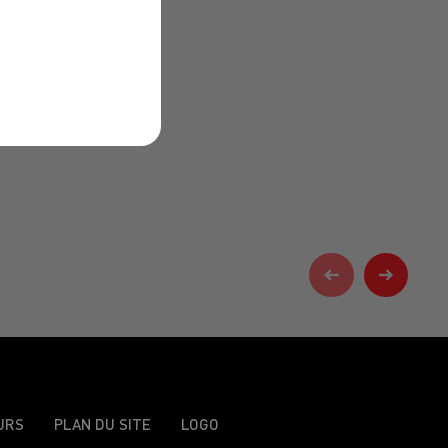
URS
PLAN DU SITE
LOGO