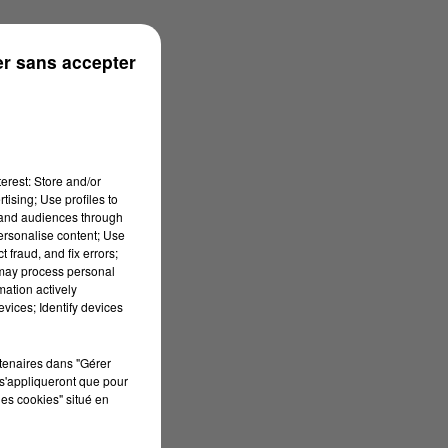
n
r sans accepter
erest: Store and/or
tising; Use profiles to
tand audiences through
personalise content; Use
 fraud, and fix errors;
 may process personal
mation actively
vices; Identify devices
rtenaires dans "Gérer
s'appliqueront que pour
les cookies" situé en