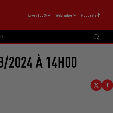
Live :
100%
Webradios
Podcasts
CT
3/2024 À 14H00