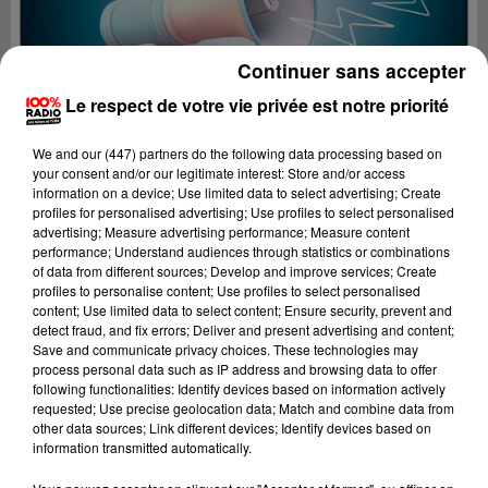
Continuer sans accepter
Le respect de votre vie privée est notre priorité
We and
our (447) partners
do the following data processing based on
your consent and/or our legitimate interest: Store and/or access
information on a device; Use limited data to select advertising; Create
profiles for personalised advertising; Use profiles to select personalised
advertising; Measure advertising performance; Measure content
performance; Understand audiences through statistics or combinations
of data from different sources; Develop and improve services; Create
profiles to personalise content; Use profiles to select personalised
content; Use limited data to select content; Ensure security, prevent and
Lecture (2 min 28 sec)
detect fraud, and fix errors; Deliver and present advertising and content;
Save and communicate privacy choices. These technologies may
process personal data such as IP address and browsing data to offer
following functionalities: Identify devices based on information actively
requested; Use precise geolocation data; Match and combine data from
100%
other data sources; Link different devices; Identify devices based on
information transmitted automatically.
100% Radio les infos du Pays Catalan