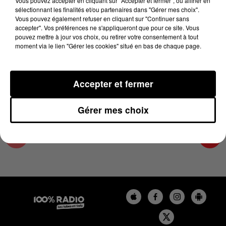
Vous pouvez accepter en cliquant sur "Accepter et fermer", ou affiner en
29 janvier 2024 - 2 min 28 sec
sélectionnant les finalités et/ou partenaires dans "Gérer mes choix".
Vous pouvez également refuser en cliquant sur "Continuer sans
LES INFOS DU PAYS CATALAN DU 29/01/2024
accepter". Vos préférences ne s'appliqueront que pour ce site. Vous
À 14H00
pouvez mettre à jour vos choix, ou retirer votre consentement à tout
moment via le lien "Gérer les cookies" situé en bas de chaque page.
Podcasts infos du Pays Catalan
Accepter et fermer
Gérer mes choix