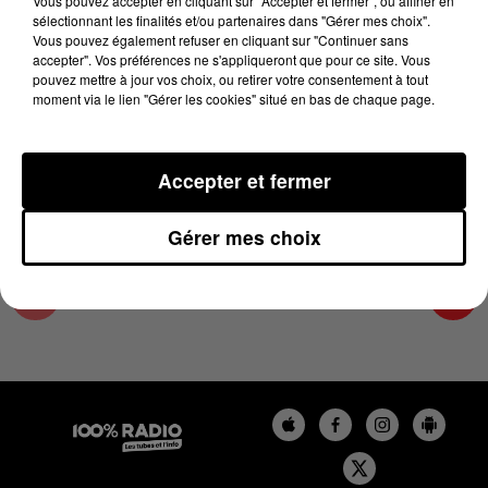
Vous pouvez accepter en cliquant sur "Accepter et fermer", ou affiner en
28 octobre 2024 - 4 min 24 sec
sélectionnant les finalités et/ou partenaires dans "Gérer mes choix".
Vous pouvez également refuser en cliquant sur "Continuer sans
LES INFOS DU PAYS CATALAN DU 28/10/2024
accepter". Vos préférences ne s'appliqueront que pour ce site. Vous
À 07H59
pouvez mettre à jour vos choix, ou retirer votre consentement à tout
moment via le lien "Gérer les cookies" situé en bas de chaque page.
Podcasts infos du Pays Catalan
Accepter et fermer
Gérer mes choix