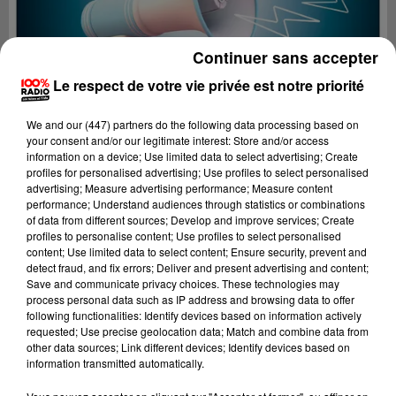
Continuer sans accepter
Le respect de votre vie privée est notre priorité
We and
our (447) partners
do the following data processing based on
your consent and/or our legitimate interest: Store and/or access
information on a device; Use limited data to select advertising; Create
profiles for personalised advertising; Use profiles to select personalised
advertising; Measure advertising performance; Measure content
performance; Understand audiences through statistics or combinations
of data from different sources; Develop and improve services; Create
profiles to personalise content; Use profiles to select personalised
content; Use limited data to select content; Ensure security, prevent and
Lecture (4 min 24 sec)
detect fraud, and fix errors; Deliver and present advertising and content;
Save and communicate privacy choices. These technologies may
process personal data such as IP address and browsing data to offer
following functionalities: Identify devices based on information actively
requested; Use precise geolocation data; Match and combine data from
100%
other data sources; Link different devices; Identify devices based on
information transmitted automatically.
100% Radio les infos du Pays Catalan