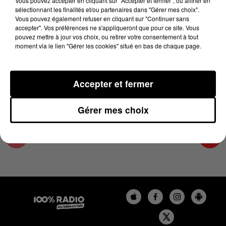
Vous pouvez accepter en cliquant sur "Accepter et fermer", ou affiner en
28 août 2025 - 4 min 14 sec
sélectionnant les finalités et/ou partenaires dans "Gérer mes choix".
Vous pouvez également refuser en cliquant sur "Continuer sans
LES INFOS DU PAYS CATALAN DU 28/08/2025
accepter". Vos préférences ne s'appliqueront que pour ce site. Vous
À 07H00
pouvez mettre à jour vos choix, ou retirer votre consentement à tout
moment via le lien "Gérer les cookies" situé en bas de chaque page.
Podcasts infos du Pays Catalan
Accepter et fermer
Gérer mes choix