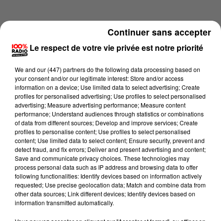
Continuer sans accepter
Le respect de votre vie privée est notre priorité
We and
our (447) partners
do the following data processing based on
your consent and/or our legitimate interest: Store and/or access
information on a device; Use limited data to select advertising; Create
profiles for personalised advertising; Use profiles to select personalised
advertising; Measure advertising performance; Measure content
performance; Understand audiences through statistics or combinations
of data from different sources; Develop and improve services; Create
profiles to personalise content; Use profiles to select personalised
content; Use limited data to select content; Ensure security, prevent and
Lecture (4 min 14 sec)
detect fraud, and fix errors; Deliver and present advertising and content;
Save and communicate privacy choices. These technologies may
process personal data such as IP address and browsing data to offer
following functionalities: Identify devices based on information actively
requested; Use precise geolocation data; Match and combine data from
100%
other data sources; Link different devices; Identify devices based on
information transmitted automatically.
100% Radio les infos du Pays Catalan