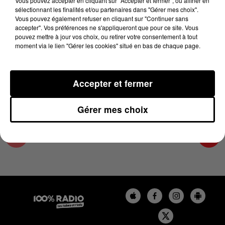
Vous pouvez accepter en cliquant sur "Accepter et fermer", ou affiner en
27 novembre 2024 - 2 min 22 sec
sélectionnant les finalités et/ou partenaires dans "Gérer mes choix".
Vous pouvez également refuser en cliquant sur "Continuer sans
LES INFOS DU PAYS CATALAN DU 27/11/2024
accepter". Vos préférences ne s'appliqueront que pour ce site. Vous
À 10H00
pouvez mettre à jour vos choix, ou retirer votre consentement à tout
moment via le lien "Gérer les cookies" situé en bas de chaque page.
Podcasts infos du Pays Catalan
Accepter et fermer
Gérer mes choix