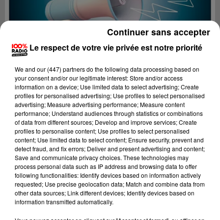
Continuer sans accepter
Le respect de votre vie privée est notre priorité
We and
our (447) partners
do the following data processing based on
your consent and/or our legitimate interest: Store and/or access
information on a device; Use limited data to select advertising; Create
profiles for personalised advertising; Use profiles to select personalised
advertising; Measure advertising performance; Measure content
performance; Understand audiences through statistics or combinations
of data from different sources; Develop and improve services; Create
profiles to personalise content; Use profiles to select personalised
content; Use limited data to select content; Ensure security, prevent and
Lecture (2 min 22 sec)
detect fraud, and fix errors; Deliver and present advertising and content;
Save and communicate privacy choices. These technologies may
process personal data such as IP address and browsing data to offer
following functionalities: Identify devices based on information actively
requested; Use precise geolocation data; Match and combine data from
100%
other data sources; Link different devices; Identify devices based on
information transmitted automatically.
100% Radio les infos du Pays Catalan