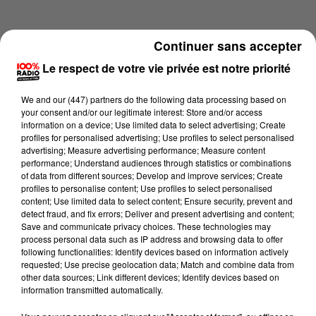
Continuer sans accepter
Le respect de votre vie privée est notre priorité
We and
our (447) partners
do the following data processing based on
your consent and/or our legitimate interest: Store and/or access
information on a device; Use limited data to select advertising; Create
profiles for personalised advertising; Use profiles to select personalised
advertising; Measure advertising performance; Measure content
performance; Understand audiences through statistics or combinations
of data from different sources; Develop and improve services; Create
profiles to personalise content; Use profiles to select personalised
content; Use limited data to select content; Ensure security, prevent and
Lecture (4 min 15 sec)
detect fraud, and fix errors; Deliver and present advertising and content;
Save and communicate privacy choices. These technologies may
process personal data such as IP address and browsing data to offer
following functionalities: Identify devices based on information actively
requested; Use precise geolocation data; Match and combine data from
100%
other data sources; Link different devices; Identify devices based on
information transmitted automatically.
100% Radio les infos du Pays Catalan