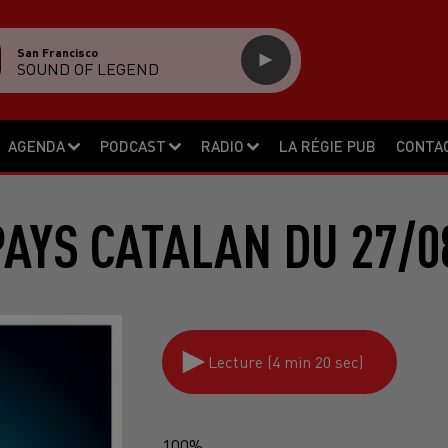
San Francisco
SOUND OF LEGEND
AGENDA
PODCAST
RADIO
LA RÉGIE PUB
CONTA
PAYS CATALAN DU 27/0
Lecture (4 min 20 sec)
100%