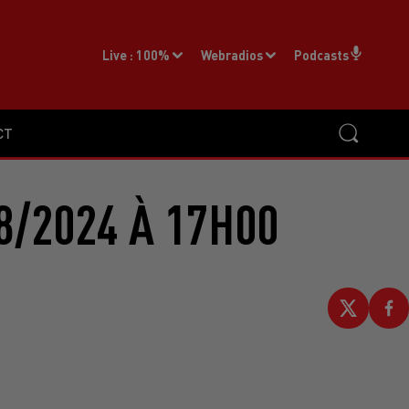
Live :
100%
Webradios
Podcasts
CT
8/2024 À 17H00