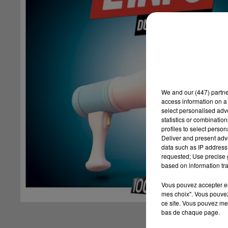
We and
our (447) partn
access information on a 
select personalised ad
statistics or combinatio
profiles to select person
Deliver and present adv
data such as IP address 
requested; Use precise g
based on information tra
Vous pouvez accepter en 
mes choix". Vous pouvez
ce site. Vous pouvez met
bas de chaque page.