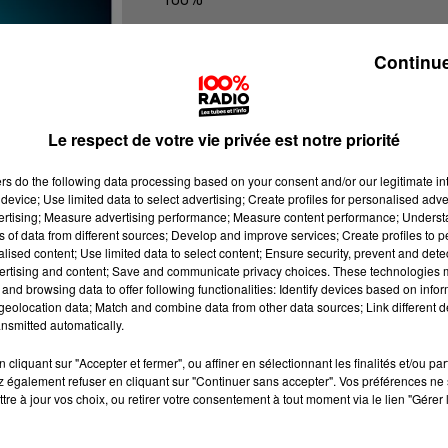
100% Radio les infos du Pays Catala
Continue
Le respect de votre vie privée est notre priorité
ers
do the following data processing based on your consent and/or our legitimate int
device; Use limited data to select advertising; Create profiles for personalised adver
vertising; Measure advertising performance; Measure content performance; Unders
ns of data from different sources; Develop and improve services; Create profiles to 
alised content; Use limited data to select content; Ensure security, prevent and detect
ertising and content; Save and communicate privacy choices. These technologies
and browsing data to offer following functionalities: Identify devices based on infor
eolocation data; Match and combine data from other data sources; Link different de
nsmitted automatically.
cliquant sur "Accepter et fermer", ou affiner en sélectionnant les finalités et/ou pa
 également refuser en cliquant sur "Continuer sans accepter". Vos préférences ne 
tre à jour vos choix, ou retirer votre consentement à tout moment via le lien "Gérer 