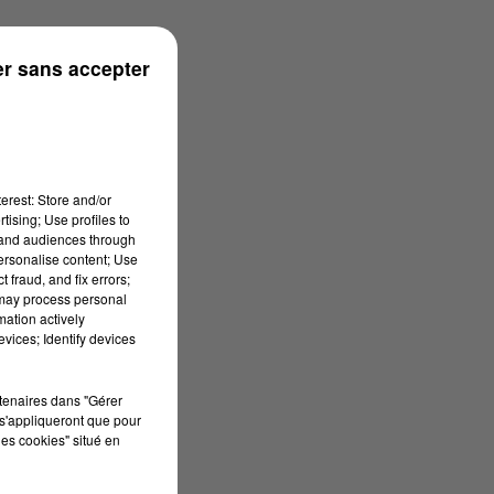
n
r sans accepter
erest: Store and/or
tising; Use profiles to
tand audiences through
personalise content; Use
 fraud, and fix errors;
 may process personal
mation actively
vices; Identify devices
rtenaires dans "Gérer
s'appliqueront que pour
les cookies" situé en