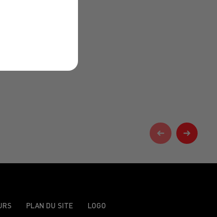
URS
PLAN DU SITE
LOGO