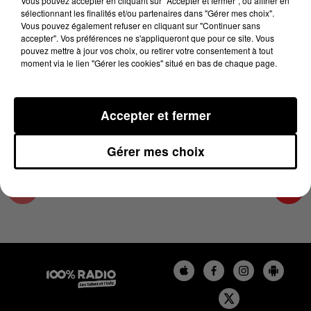
Vous pouvez accepter en cliquant sur "Accepter et fermer", ou affiner en
27 février 2024 - 2 min 22 sec
sélectionnant les finalités et/ou partenaires dans "Gérer mes choix".
Vous pouvez également refuser en cliquant sur "Continuer sans
LES INFOS DU PAYS CATALAN DU 27/02/2024
accepter". Vos préférences ne s'appliqueront que pour ce site. Vous
À 09H59
pouvez mettre à jour vos choix, ou retirer votre consentement à tout
moment via le lien "Gérer les cookies" situé en bas de chaque page.
Podcasts infos du Pays Catalan
Accepter et fermer
Gérer mes choix