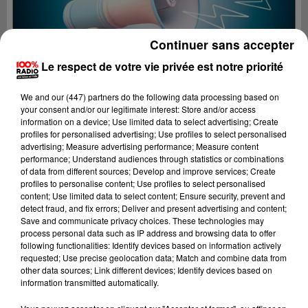
Continuer sans accepter
Le respect de votre vie privée est notre priorité
We and
our (447) partners
do the following data processing based on
your consent and/or our legitimate interest: Store and/or access
information on a device; Use limited data to select advertising; Create
profiles for personalised advertising; Use profiles to select personalised
advertising; Measure advertising performance; Measure content
performance; Understand audiences through statistics or combinations
of data from different sources; Develop and improve services; Create
profiles to personalise content; Use profiles to select personalised
content; Use limited data to select content; Ensure security, prevent and
Lecture (2 min 22 sec)
detect fraud, and fix errors; Deliver and present advertising and content;
Save and communicate privacy choices. These technologies may
process personal data such as IP address and browsing data to offer
following functionalities: Identify devices based on information actively
requested; Use precise geolocation data; Match and combine data from
100%
other data sources; Link different devices; Identify devices based on
information transmitted automatically.
100% Radio les infos du Pays Catalan