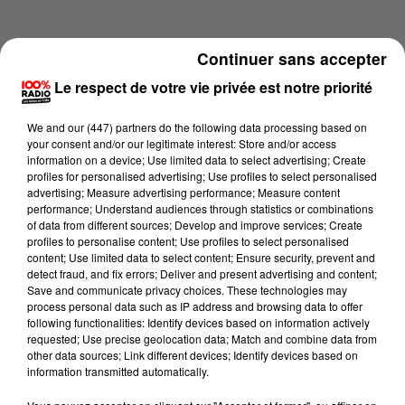
Continuer sans accepter
Le respect de votre vie privée est notre priorité
We and
our (447) partners
do the following data processing based on
your consent and/or our legitimate interest: Store and/or access
information on a device; Use limited data to select advertising; Create
profiles for personalised advertising; Use profiles to select personalised
advertising; Measure advertising performance; Measure content
performance; Understand audiences through statistics or combinations
of data from different sources; Develop and improve services; Create
profiles to personalise content; Use profiles to select personalised
content; Use limited data to select content; Ensure security, prevent and
Lecture (4 min 15 sec)
detect fraud, and fix errors; Deliver and present advertising and content;
Save and communicate privacy choices. These technologies may
process personal data such as IP address and browsing data to offer
following functionalities: Identify devices based on information actively
requested; Use precise geolocation data; Match and combine data from
100%
other data sources; Link different devices; Identify devices based on
information transmitted automatically.
100% Radio les infos du Pays Catalan