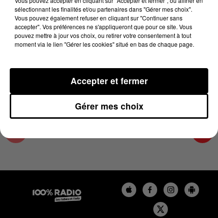
Vous pouvez accepter en cliquant sur "Accepter et fermer", ou affiner en
27 janvier 2025 - 4 min 15 sec
sélectionnant les finalités et/ou partenaires dans "Gérer mes choix".
Vous pouvez également refuser en cliquant sur "Continuer sans
LES INFOS DU PAYS CATALAN DU 27/01/2025
accepter". Vos préférences ne s'appliqueront que pour ce site. Vous
À 07H00
pouvez mettre à jour vos choix, ou retirer votre consentement à tout
moment via le lien "Gérer les cookies" situé en bas de chaque page.
Podcasts infos du Pays Catalan
Accepter et fermer
Gérer mes choix