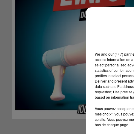
We and
our (447) partn
access information on a 
select personalised ad
statistics or combinatio
profiles to select person
Deliver and present adv
data such as IP address 
requested; Use precise g
based on information tra
Vous pouvez accepter en 
mes choix". Vous pouvez
ce site. Vous pouvez met
bas de chaque page.