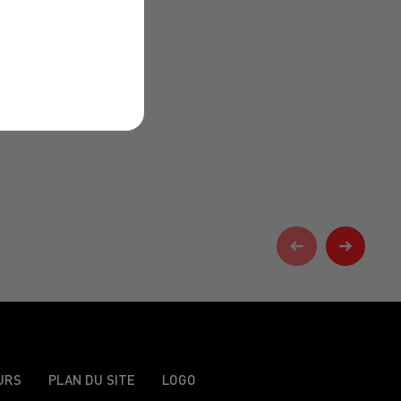
URS
PLAN DU SITE
LOGO