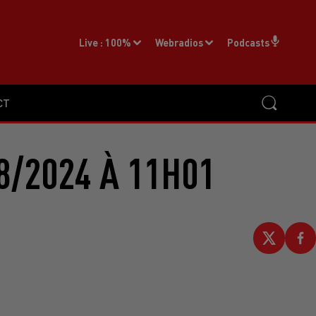
Live :
100%
Webradios
Podcasts
CT
8/2024 À 11H01