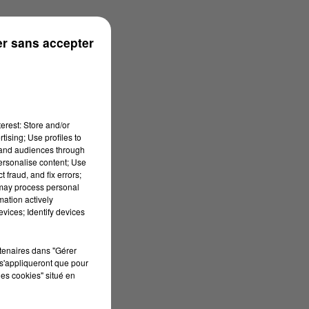
n
r sans accepter
erest: Store and/or
tising; Use profiles to
tand audiences through
personalise content; Use
 fraud, and fix errors;
 may process personal
mation actively
vices; Identify devices
rtenaires dans "Gérer
s'appliqueront que pour
les cookies" situé en