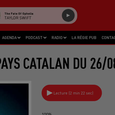
The Fate Of Ophelia
TAYLOR SWIFT
AGENDA
PODCAST
RADIO
LA RÉGIE PUB
CONTA
PAYS CATALAN DU 26/0
Lecture (2 min 22 sec)
100%