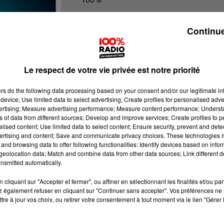
100% Radio les infos du Pays Catala
Continue
Le respect de votre vie privée est notre priorité
ers
do the following data processing based on your consent and/or our legitimate int
device; Use limited data to select advertising; Create profiles for personalised adver
vertising; Measure advertising performance; Measure content performance; Unders
ns of data from different sources; Develop and improve services; Create profiles to 
alised content; Use limited data to select content; Ensure security, prevent and detect
ertising and content; Save and communicate privacy choices. These technologies
and browsing data to offer following functionalities: Identify devices based on infor
eolocation data; Match and combine data from other data sources; Link different de
nsmitted automatically.
cliquant sur "Accepter et fermer", ou affiner en sélectionnant les finalités et/ou pa
 également refuser en cliquant sur "Continuer sans accepter". Vos préférences ne 
tre à jour vos choix, ou retirer votre consentement à tout moment via le lien "Gérer 