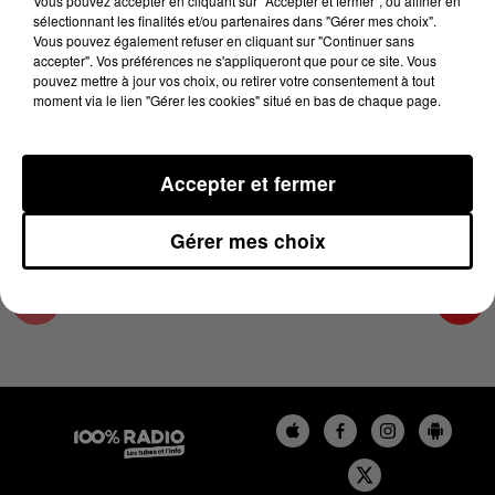
Vous pouvez accepter en cliquant sur "Accepter et fermer", ou affiner en
26 janvier 2024 - 4 min 18 sec
sélectionnant les finalités et/ou partenaires dans "Gérer mes choix".
Vous pouvez également refuser en cliquant sur "Continuer sans
LES INFOS DU PAYS CATALAN DU 26/01/2024
accepter". Vos préférences ne s'appliqueront que pour ce site. Vous
À 18H00
pouvez mettre à jour vos choix, ou retirer votre consentement à tout
moment via le lien "Gérer les cookies" situé en bas de chaque page.
Podcasts infos du Pays Catalan
Accepter et fermer
Gérer mes choix