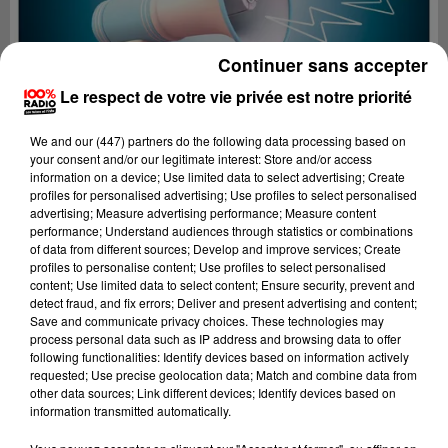
Continuer sans accepter
Le respect de votre vie privée est notre priorité
We and
our (447) partners
do the following data processing based on
your consent and/or our legitimate interest: Store and/or access
information on a device; Use limited data to select advertising; Create
profiles for personalised advertising; Use profiles to select personalised
advertising; Measure advertising performance; Measure content
performance; Understand audiences through statistics or combinations
of data from different sources; Develop and improve services; Create
profiles to personalise content; Use profiles to select personalised
content; Use limited data to select content; Ensure security, prevent and
Lecture (4 min 18 sec)
detect fraud, and fix errors; Deliver and present advertising and content;
Save and communicate privacy choices. These technologies may
process personal data such as IP address and browsing data to offer
following functionalities: Identify devices based on information actively
requested; Use precise geolocation data; Match and combine data from
100%
other data sources; Link different devices; Identify devices based on
information transmitted automatically.
100% Radio les infos du Pays Catalan