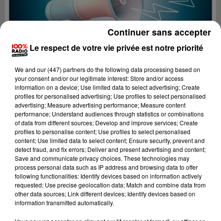
Continuer sans accepter
Le respect de votre vie privée est notre priorité
We and
our (447) partners
do the following data processing based on
your consent and/or our legitimate interest: Store and/or access
information on a device; Use limited data to select advertising; Create
profiles for personalised advertising; Use profiles to select personalised
advertising; Measure advertising performance; Measure content
performance; Understand audiences through statistics or combinations
of data from different sources; Develop and improve services; Create
profiles to personalise content; Use profiles to select personalised
content; Use limited data to select content; Ensure security, prevent and
Lecture (4 min 20 sec)
detect fraud, and fix errors; Deliver and present advertising and content;
Save and communicate privacy choices. These technologies may
process personal data such as IP address and browsing data to offer
following functionalities: Identify devices based on information actively
requested; Use precise geolocation data; Match and combine data from
100%
other data sources; Link different devices; Identify devices based on
information transmitted automatically.
100% Radio les infos du Pays Catalan