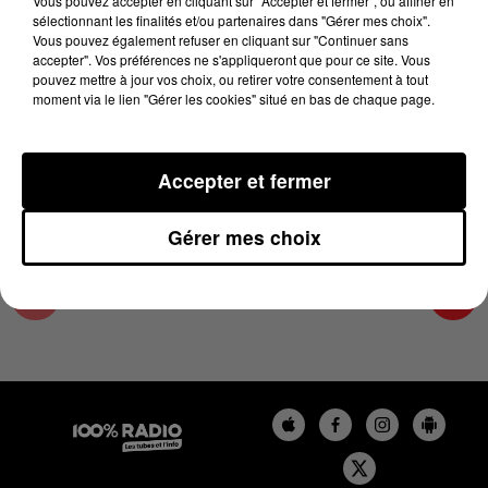
Vous pouvez accepter en cliquant sur "Accepter et fermer", ou affiner en
25 octobre 2024 - 4 min 20 sec
sélectionnant les finalités et/ou partenaires dans "Gérer mes choix".
Vous pouvez également refuser en cliquant sur "Continuer sans
LES INFOS DU PAYS CATALAN DU 25/10/2024
accepter". Vos préférences ne s'appliqueront que pour ce site. Vous
À 09H00
pouvez mettre à jour vos choix, ou retirer votre consentement à tout
moment via le lien "Gérer les cookies" situé en bas de chaque page.
Podcasts infos du Pays Catalan
Accepter et fermer
Gérer mes choix