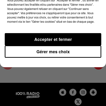
Vous pouvez accepter en cliquant sur "Accepter et fermer", ou affiner en
25 août 2025 - 2 min 22 sec
sélectionnant les finalités et/ou partenaires dans "Gérer mes choix".
Vous pouvez également refuser en cliquant sur "Continuer sans
LES INFOS DU PAYS CATALAN DU 25/08/2025
accepter". Vos préférences ne s'appliqueront que pour ce site. Vous
À 13H58
pouvez mettre à jour vos choix, ou retirer votre consentement à tout
moment via le lien "Gérer les cookies" situé en bas de chaque page.
Podcasts infos du Pays Catalan
Accepter et fermer
Gérer mes choix