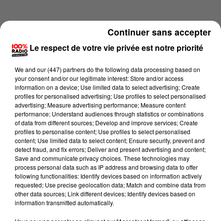
Continuer sans accepter
Le respect de votre vie privée est notre priorité
We and
our (447) partners
do the following data processing based on
your consent and/or our legitimate interest: Store and/or access
information on a device; Use limited data to select advertising; Create
profiles for personalised advertising; Use profiles to select personalised
advertising; Measure advertising performance; Measure content
performance; Understand audiences through statistics or combinations
of data from different sources; Develop and improve services; Create
profiles to personalise content; Use profiles to select personalised
content; Use limited data to select content; Ensure security, prevent and
Lecture (2 min 22 sec)
detect fraud, and fix errors; Deliver and present advertising and content;
Save and communicate privacy choices. These technologies may
process personal data such as IP address and browsing data to offer
following functionalities: Identify devices based on information actively
requested; Use precise geolocation data; Match and combine data from
100%
other data sources; Link different devices; Identify devices based on
information transmitted automatically.
100% Radio les infos du Pays Catalan