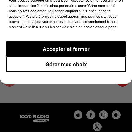
Vous pouvez accepter en cliquant sur "Accepter et fermer", ou affiner en
25 avril 2024 - 4 min 53 sec
sélectionnant les finalités et/ou partenaires dans "Gérer mes choix".
Vous pouvez également refuser en cliquant sur "Continuer sans
LES INFOS DU PAYS CATALAN DU 25/04/2024
accepter". Vos préférences ne s'appliqueront que pour ce site. Vous
À 18H00
pouvez mettre à jour vos choix, ou retirer votre consentement à tout
moment via le lien "Gérer les cookies" situé en bas de chaque page.
Podcasts infos du Pays Catalan
Accepter et fermer
Gérer mes choix