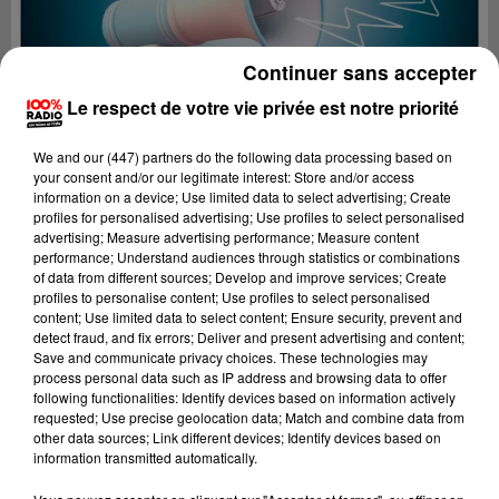
Continuer sans accepter
Le respect de votre vie privée est notre priorité
We and
our (447) partners
do the following data processing based on
your consent and/or our legitimate interest: Store and/or access
information on a device; Use limited data to select advertising; Create
profiles for personalised advertising; Use profiles to select personalised
advertising; Measure advertising performance; Measure content
performance; Understand audiences through statistics or combinations
of data from different sources; Develop and improve services; Create
profiles to personalise content; Use profiles to select personalised
content; Use limited data to select content; Ensure security, prevent and
Lecture (4 min 53 sec)
detect fraud, and fix errors; Deliver and present advertising and content;
Save and communicate privacy choices. These technologies may
process personal data such as IP address and browsing data to offer
following functionalities: Identify devices based on information actively
requested; Use precise geolocation data; Match and combine data from
100%
other data sources; Link different devices; Identify devices based on
information transmitted automatically.
100% Radio les infos du Pays Catalan