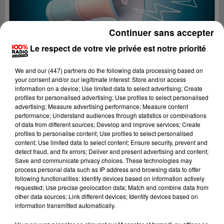
Continuer sans accepter
Le respect de votre vie privée est notre priorité
We and
our (447) partners
do the following data processing based on
your consent and/or our legitimate interest: Store and/or access
information on a device; Use limited data to select advertising; Create
profiles for personalised advertising; Use profiles to select personalised
advertising; Measure advertising performance; Measure content
performance; Understand audiences through statistics or combinations
of data from different sources; Develop and improve services; Create
profiles to personalise content; Use profiles to select personalised
content; Use limited data to select content; Ensure security, prevent and
Lecture (2 min 22 sec)
detect fraud, and fix errors; Deliver and present advertising and content;
Save and communicate privacy choices. These technologies may
process personal data such as IP address and browsing data to offer
following functionalities: Identify devices based on information actively
requested; Use precise geolocation data; Match and combine data from
100%
other data sources; Link different devices; Identify devices based on
information transmitted automatically.
100% Radio les infos du Pays Catalan