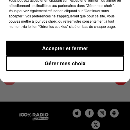
Vous pouvez accepter en cliquant sur "Accepter et fermer", ou affiner en
24 octobre 2024 - 2 min 22 sec
sélectionnant les finalités et/ou partenaires dans "Gérer mes choix".
Vous pouvez également refuser en cliquant sur "Continuer sans
LES INFOS DU PAYS CATALAN DU 24/10/2024
accepter". Vos préférences ne s'appliqueront que pour ce site. Vous
À 11H00
pouvez mettre à jour vos choix, ou retirer votre consentement à tout
moment via le lien "Gérer les cookies" situé en bas de chaque page.
Podcasts infos du Pays Catalan
Accepter et fermer
Gérer mes choix