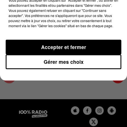
Vous pouvez accepter en cliquant sur "Accepter et fermer", ou affiner en
23 août 2024 - 5 min 19 sec
sélectionnant les finalités et/ou partenaires dans "Gérer mes choix".
Vous pouvez également refuser en cliquant sur "Continuer sans
LES INFOS DU PAYS CATALAN DU 23/08/2024
accepter". Vos préférences ne s'appliqueront que pour ce site. Vous
À 18H00
pouvez mettre à jour vos choix, ou retirer votre consentement à tout
moment via le lien "Gérer les cookies" situé en bas de chaque page.
Podcasts infos du Pays Catalan
Accepter et fermer
Gérer mes choix