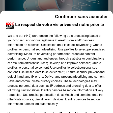
Continuer sans accepter
Le respect de votre vie privée est notre priorité
We and
our (447) partners
do the following data processing based on
your consent and/or our legitimate interest: Store and/or access
information on a device; Use limited data to select advertising; Create
profiles for personalised advertising; Use profiles to select personalised
advertising; Measure advertising performance; Measure content
performance; Understand audiences through statistics or combinations
of data from different sources; Develop and improve services; Create
profiles to personalise content; Use profiles to select personalised
content; Use limited data to select content; Ensure security, prevent and
Lecture (5 min 19 sec)
detect fraud, and fix errors; Deliver and present advertising and content;
Save and communicate privacy choices. These technologies may
process personal data such as IP address and browsing data to offer
following functionalities: Identify devices based on information actively
requested; Use precise geolocation data; Match and combine data from
100%
other data sources; Link different devices; Identify devices based on
information transmitted automatically.
100% Radio les infos du Pays Catalan