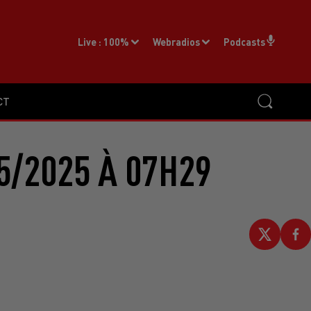
Live :
100%
Webradios
Podcasts
CT
5/2025 À 07H29