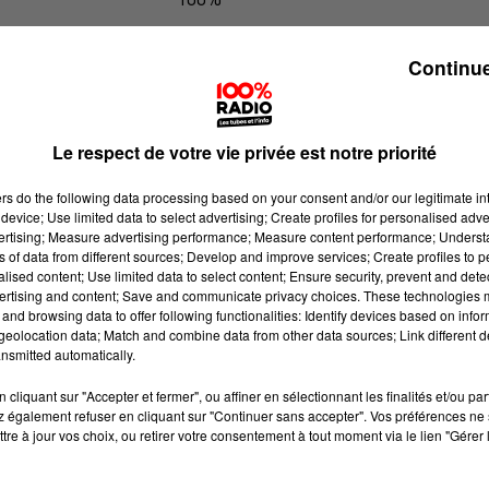
100% Radio les infos du Pays Catala
Continue
Le respect de votre vie privée est notre priorité
ers
do the following data processing based on your consent and/or our legitimate int
device; Use limited data to select advertising; Create profiles for personalised adver
vertising; Measure advertising performance; Measure content performance; Unders
ns of data from different sources; Develop and improve services; Create profiles to 
alised content; Use limited data to select content; Ensure security, prevent and detect
ertising and content; Save and communicate privacy choices. These technologies
and browsing data to offer following functionalities: Identify devices based on infor
eolocation data; Match and combine data from other data sources; Link different de
nsmitted automatically.
cliquant sur "Accepter et fermer", ou affiner en sélectionnant les finalités et/ou pa
 également refuser en cliquant sur "Continuer sans accepter". Vos préférences ne 
tre à jour vos choix, ou retirer votre consentement à tout moment via le lien "Gérer 