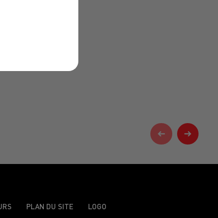
URS
PLAN DU SITE
LOGO