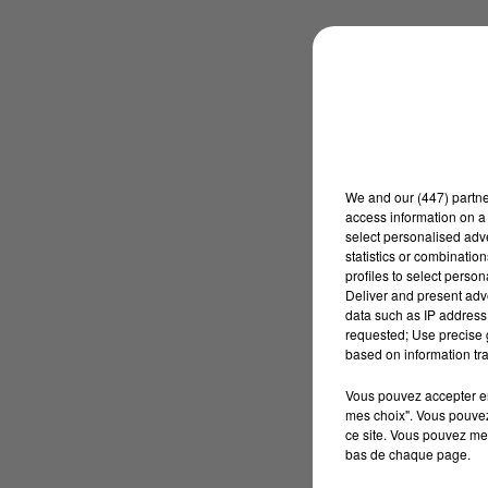
We and
our (447) partn
access information on a 
select personalised ad
statistics or combinatio
profiles to select person
Deliver and present adv
data such as IP address 
requested; Use precise g
based on information tra
Vous pouvez accepter en 
mes choix". Vous pouvez
ce site. Vous pouvez met
bas de chaque page.