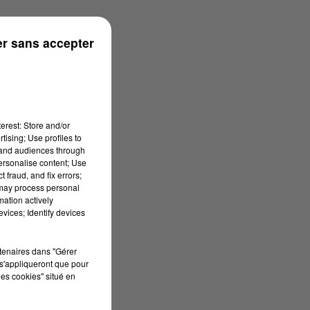
n
r sans accepter
erest: Store and/or
tising; Use profiles to
tand audiences through
personalise content; Use
 fraud, and fix errors;
 may process personal
mation actively
vices; Identify devices
rtenaires dans "Gérer
s'appliqueront que pour
les cookies" situé en