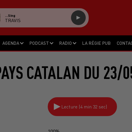
…sing
TRAVIS
AGENDA
PODCAST
RADIO
LA RÉGIE PUB
CONTA
PAYS CATALAN DU 23/0
Lecture (4 min 32 sec)
100%