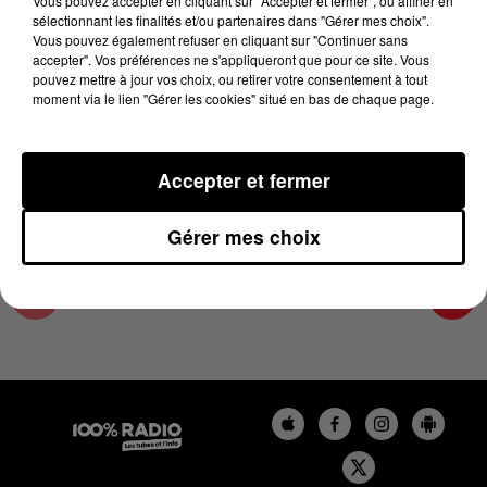
Vous pouvez accepter en cliquant sur "Accepter et fermer", ou affiner en
23 avril 2025 - 2 min 14 sec
sélectionnant les finalités et/ou partenaires dans "Gérer mes choix".
Vous pouvez également refuser en cliquant sur "Continuer sans
LES INFOS DU PAYS CATALAN DU 23/04/2025
accepter". Vos préférences ne s'appliqueront que pour ce site. Vous
À 09H59
pouvez mettre à jour vos choix, ou retirer votre consentement à tout
moment via le lien "Gérer les cookies" situé en bas de chaque page.
Podcasts infos du Pays Catalan
Accepter et fermer
Gérer mes choix