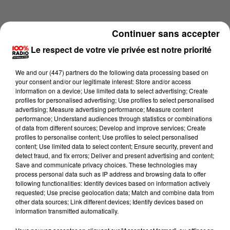
Continuer sans accepter
Le respect de votre vie privée est notre priorité
We and
our (447) partners
do the following data processing based on
your consent and/or our legitimate interest: Store and/or access
information on a device; Use limited data to select advertising; Create
profiles for personalised advertising; Use profiles to select personalised
advertising; Measure advertising performance; Measure content
performance; Understand audiences through statistics or combinations
of data from different sources; Develop and improve services; Create
profiles to personalise content; Use profiles to select personalised
content; Use limited data to select content; Ensure security, prevent and
Lecture (2 min 14 sec)
detect fraud, and fix errors; Deliver and present advertising and content;
Save and communicate privacy choices. These technologies may
process personal data such as IP address and browsing data to offer
following functionalities: Identify devices based on information actively
requested; Use precise geolocation data; Match and combine data from
100%
other data sources; Link different devices; Identify devices based on
information transmitted automatically.
100% Radio les infos du Pays Catalan