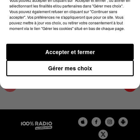
Vous pouvez accepter en cliquant sur "Accepter et fermer", ou affiner en
22 août 2025 - 4 min 15 sec
sélectionnant les finalités et/ou partenaires dans "Gérer mes choix".
Vous pouvez également refuser en cliquant sur "Continuer sans
LES INFOS DU PAYS CATALAN DU 22/08/2025
accepter". Vos préférences ne s'appliqueront que pour ce site. Vous
À 09H00
pouvez mettre à jour vos choix, ou retirer votre consentement à tout
moment via le lien "Gérer les cookies" situé en bas de chaque page.
Podcasts infos du Pays Catalan
Accepter et fermer
Gérer mes choix