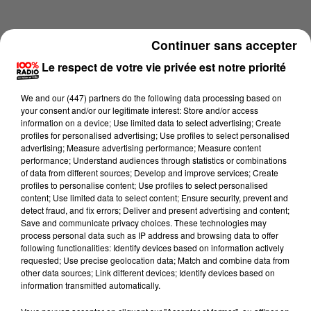
Continuer sans accepter
Le respect de votre vie privée est notre priorité
We and
our (447) partners
do the following data processing based on
your consent and/or our legitimate interest: Store and/or access
information on a device; Use limited data to select advertising; Create
profiles for personalised advertising; Use profiles to select personalised
advertising; Measure advertising performance; Measure content
performance; Understand audiences through statistics or combinations
of data from different sources; Develop and improve services; Create
profiles to personalise content; Use profiles to select personalised
content; Use limited data to select content; Ensure security, prevent and
Lecture (4 min 15 sec)
detect fraud, and fix errors; Deliver and present advertising and content;
Save and communicate privacy choices. These technologies may
process personal data such as IP address and browsing data to offer
following functionalities: Identify devices based on information actively
requested; Use precise geolocation data; Match and combine data from
100%
other data sources; Link different devices; Identify devices based on
information transmitted automatically.
100% Radio les infos du Pays Catalan