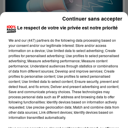
Continuer sans accepter
Le respect de votre vie privée est notre priorité
We and
our (447) partners
do the following data processing based on
your consent and/or our legitimate interest: Store and/or access
information on a device; Use limited data to select advertising; Create
profiles for personalised advertising; Use profiles to select personalised
advertising; Measure advertising performance; Measure content
performance; Understand audiences through statistics or combinations
of data from different sources; Develop and improve services; Create
profiles to personalise content; Use profiles to select personalised
content; Use limited data to select content; Ensure security, prevent and
Lecture (4 min 26 sec)
detect fraud, and fix errors; Deliver and present advertising and content;
Save and communicate privacy choices. These technologies may
process personal data such as IP address and browsing data to offer
following functionalities: Identify devices based on information actively
requested; Use precise geolocation data; Match and combine data from
100%
other data sources; Link different devices; Identify devices based on
information transmitted automatically.
100% Radio les infos du Pays Catalan