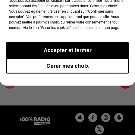
Vous pouvez accepter en cliquant sur "Accepter et fermer", ou affiner en
21 décembre 2023 - 4 min 26 sec
sélectionnant les finalités et/ou partenaires dans "Gérer mes choix".
Vous pouvez également refuser en cliquant sur "Continuer sans
LES INFOS DU PAYS CATALAN DU 21/12/2023
accepter". Vos préférences ne s'appliqueront que pour ce site. Vous
À 08H00
pouvez mettre à jour vos choix, ou retirer votre consentement à tout
moment via le lien "Gérer les cookies" situé en bas de chaque page.
Podcasts infos du Pays Catalan
Accepter et fermer
Gérer mes choix